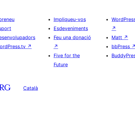
preneu
Impliqueu-vos
WordPres
uport
Esdeveniments
↗
esenvolupadors
Feu una donació
Matt
↗
ordPress.tv
↗
↗
bbPress
Five for the
BuddyPre
Future
Català