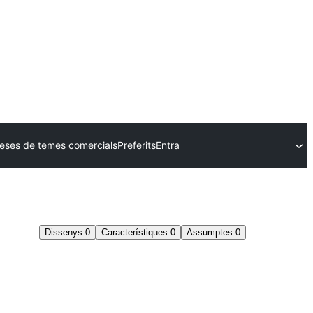
eses de temes comercials
Preferits
Entra
Dissenys
0
Característiques
0
Assumptes
0