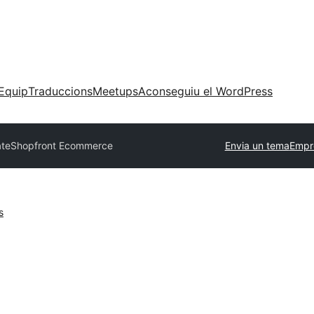
Equip
Traduccions
Meetups
Aconseguiu el WordPress
ate
Shopfront Ecommerce
Envia un tema
Empr
s