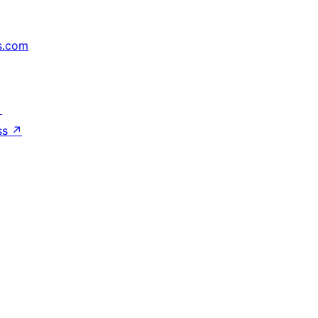
s.com
↗
ss
↗