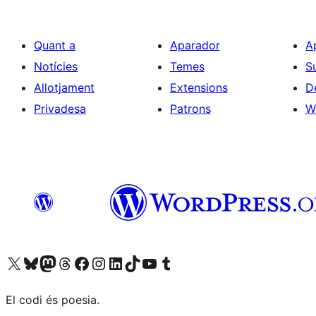
Quant a
Aparador
A
Notícies
Temes
S
Allotjament
Extensions
D
Privadesa
Patrons
W
Visiteu el nostre compte X (abans Twitter)
Visiteu el nostre compte de Bluesky
Visiteu el nostre compte al Mastodon
Visiteu el nostre compte de Threads
Visiteu la nostra pàgina al Facebook
Visiteu el nostre compte d'Instagram
Visiteu el nostre compte de LinkedIn
Visiteu el nostre compte de TikTok
Visiteu el nostre canal al YouTube
Visiteu el nostre compte de Tumblr
El codi és poesia.