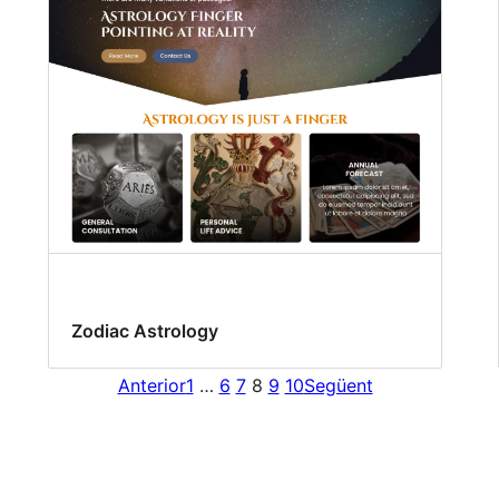
Zodiac Astrology
Anterior
1
…
6
7
8
9
10
Següent