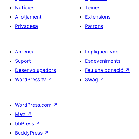
Notícies
Temes
Allotjament
Extensions
Privadesa
Patrons
Apreneu
Impliqueu-vos
Suport
Esdeveniments
Desenvolupadors
Feu una donació
↗
WordPress.tv
↗
Swag
↗
WordPress.com
↗
Matt
↗
bbPress
↗
BuddyPress
↗