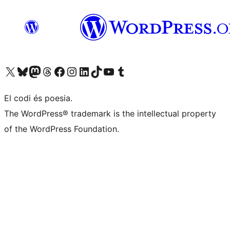
Visiteu el nostre compte X (abans Twitter)
Visiteu el nostre compte de Bluesky
Visiteu el nostre compte al Mastodon
Visiteu el nostre compte de Threads
Visiteu la nostra pàgina al Facebook
Visiteu el nostre compte d'Instagram
Visiteu el nostre compte de LinkedIn
Visiteu el nostre compte de TikTok
Visiteu el nostre canal al YouTube
Visiteu el nostre compte de Tumblr
El codi és poesia.
The WordPress® trademark is the intellectual property
of the WordPress Foundation.