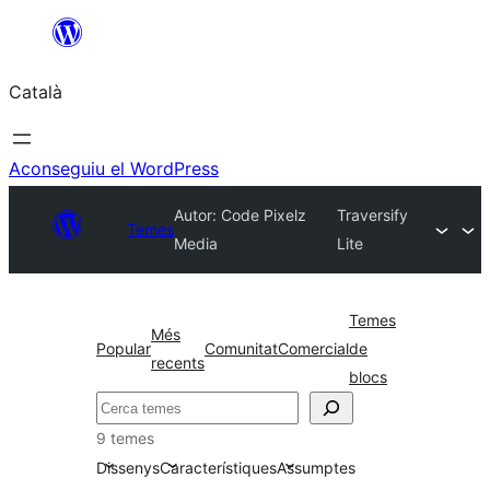
Vés
al
Català
contingut
Aconseguiu el WordPress
Autor: Code Pixelz
Traversify
Temes
Media
Lite
Temes
Més
Popular
Comunitat
Comercial
de
recents
blocs
Cerca
9 temes
Dissenys
Característiques
Assumptes