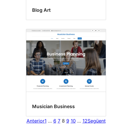
Blog Art
Musician Business
Anterior
1
…
6
7
8
9
10
…
12
Següent