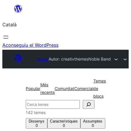
Vés
al
Català
contingut
Aconseguiu el WordPress
Temes
Autor: creativthemes
Noble Band
Temes
Més
Popular
Comunitat
Comercial
de
recents
blocs
Cerca
142 temes
Dissenys
Característiques
Assumptes
0
0
0