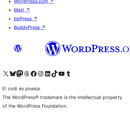
WordPress.com
↗
Matt
↗
bbPress
↗
BuddyPress
↗
Visiteu el nostre compte X (abans Twitter)
Visiteu el nostre compte de Bluesky
Visiteu el nostre compte al Mastodon
Visiteu el nostre compte de Threads
Visiteu la nostra pàgina al Facebook
Visiteu el nostre compte d'Instagram
Visiteu el nostre compte de LinkedIn
Visiteu el nostre compte de TikTok
Visiteu el nostre canal al YouTube
Visiteu el nostre compte de Tumblr
El codi és poesia.
The WordPress® trademark is the intellectual property
of the WordPress Foundation.