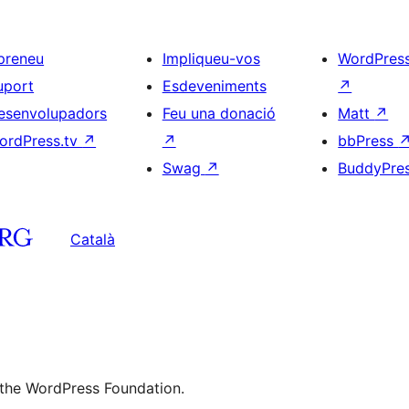
preneu
Impliqueu-vos
WordPres
uport
Esdeveniments
↗
esenvolupadors
Feu una donació
Matt
↗
ordPress.tv
↗
↗
bbPress
Swag
↗
BuddyPre
Català
 the WordPress Foundation.