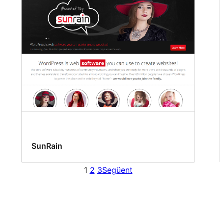
SunRain
1
2
3
Següent