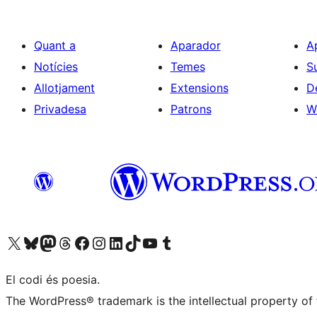
Quant a
Aparador
A
Notícies
Temes
S
Allotjament
Extensions
D
Privadesa
Patrons
W
Visiteu el nostre compte X (abans Twitter)
Visiteu el nostre compte de Bluesky
Visiteu el nostre compte al Mastodon
Visiteu el nostre compte de Threads
Visiteu la nostra pàgina al Facebook
Visiteu el nostre compte d'Instagram
Visiteu el nostre compte de LinkedIn
Visiteu el nostre compte de TikTok
Visiteu el nostre canal al YouTube
Visiteu el nostre compte de Tumblr
El codi és poesia.
The WordPress® trademark is the intellectual property of