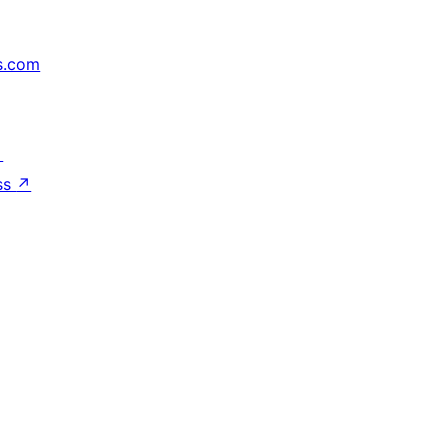
s.com
↗
ss
↗