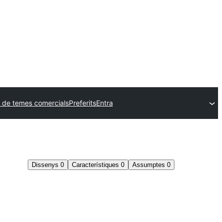
 de temes comercials
Preferits
Entra
Dissenys
0
Característiques
0
Assumptes
0