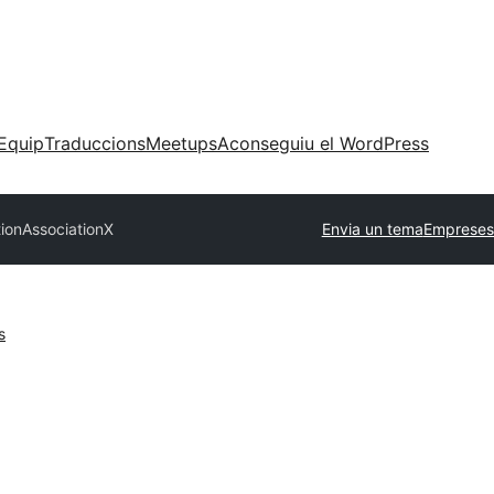
Equip
Traduccions
Meetups
Aconseguiu el WordPress
tion
AssociationX
Envia un tema
Empreses
s