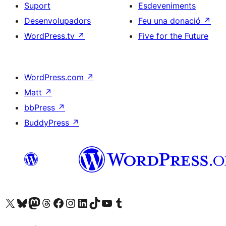
Suport
Esdeveniments
Desenvolupadors
Feu una donació
↗
WordPress.tv
↗
Five for the Future
WordPress.com
↗
Matt
↗
bbPress
↗
BuddyPress
↗
Visiteu el nostre compte X (abans Twitter)
Visiteu el nostre compte de Bluesky
Visiteu el nostre compte al Mastodon
Visiteu el nostre compte de Threads
Visiteu la nostra pàgina al Facebook
Visiteu el nostre compte d'Instagram
Visiteu el nostre compte de LinkedIn
Visiteu el nostre compte de TikTok
Visiteu el nostre canal al YouTube
Visiteu el nostre compte de Tumblr