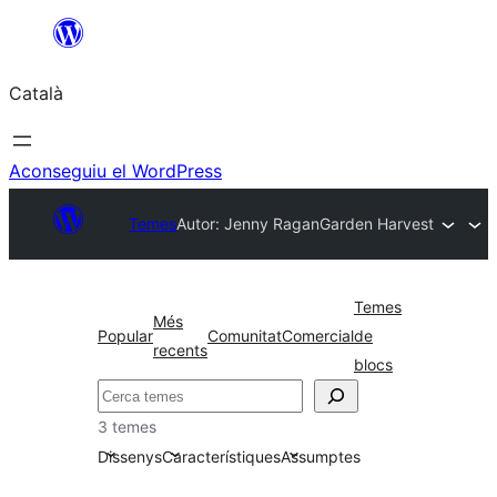
Vés
al
Català
contingut
Aconseguiu el WordPress
Temes
Autor: Jenny Ragan
Garden Harvest
Temes
Més
Popular
Comunitat
Comercial
de
recents
blocs
Cerca
3 temes
Dissenys
Característiques
Assumptes