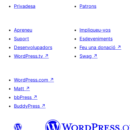
Privadesa
Patrons
Apreneu
Impliqueu-vos
Suport
Esdeveniments
Desenvolupadors
Feu una donació
↗
WordPress.tv
↗
Swag
↗
WordPress.com
↗
Matt
↗
bbPress
↗
BuddyPress
↗