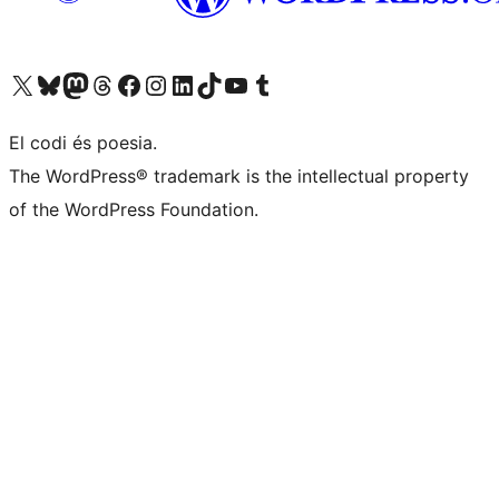
Visiteu el nostre compte X (abans Twitter)
Visiteu el nostre compte de Bluesky
Visiteu el nostre compte al Mastodon
Visiteu el nostre compte de Threads
Visiteu la nostra pàgina al Facebook
Visiteu el nostre compte d'Instagram
Visiteu el nostre compte de LinkedIn
Visiteu el nostre compte de TikTok
Visiteu el nostre canal al YouTube
Visiteu el nostre compte de Tumblr
El codi és poesia.
The WordPress® trademark is the intellectual property
of the WordPress Foundation.