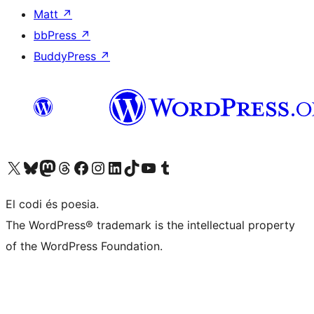
Matt
↗
bbPress
↗
BuddyPress
↗
Visiteu el nostre compte X (abans Twitter)
Visiteu el nostre compte de Bluesky
Visiteu el nostre compte al Mastodon
Visiteu el nostre compte de Threads
Visiteu la nostra pàgina al Facebook
Visiteu el nostre compte d'Instagram
Visiteu el nostre compte de LinkedIn
Visiteu el nostre compte de TikTok
Visiteu el nostre canal al YouTube
Visiteu el nostre compte de Tumblr
El codi és poesia.
The WordPress® trademark is the intellectual property
of the WordPress Foundation.