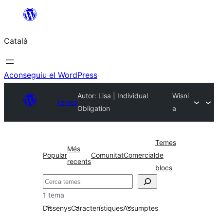
Vés
al
Català
contingut
Aconseguiu el WordPress
Autor: Lisa | Individual
Wisni
Temes
Obligation
a
Temes
Més
Popular
Comunitat
Comercial
de
recents
blocs
Cerca
1 tema
Dissenys
Característiques
Assumptes