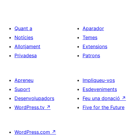
Quant a
Aparador
Notícies
Temes
Allotjament
Extensions
Privadesa
Patrons
Apreneu
Impliqueu-vos
Suport
Esdeveniments
Desenvolupadors
Feu una donació
↗
WordPress.tv
↗
Five for the Future
WordPress.com
↗