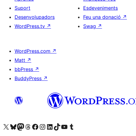
Suport
Esdeveniments
Desenvolupadors
Feu una donació
↗
WordPress.tv
↗
Swag
↗
WordPress.com
↗
Matt
↗
bbPress
↗
BuddyPress
↗
Visiteu el nostre compte X (abans Twitter)
Visiteu el nostre compte de Bluesky
Visiteu el nostre compte al Mastodon
Visiteu el nostre compte de Threads
Visiteu la nostra pàgina al Facebook
Visiteu el nostre compte d'Instagram
Visiteu el nostre compte de LinkedIn
Visiteu el nostre compte de TikTok
Visiteu el nostre canal al YouTube
Visiteu el nostre compte de Tumblr