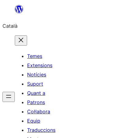
Vés
al
Català
contingut
Temes
Extensions
Notícies
Suport
Quant a
Patrons
Col·labora
Equip
Traduccions