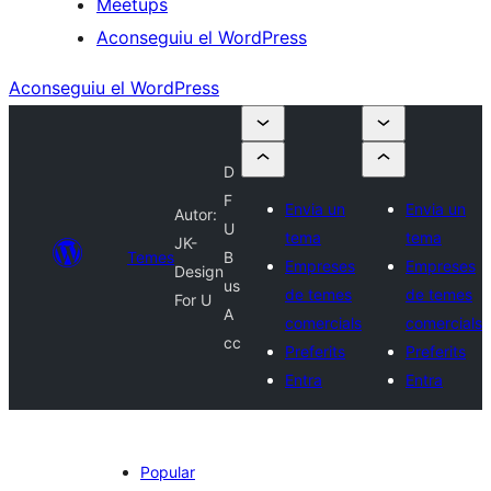
Meetups
Aconseguiu el WordPress
Aconseguiu el WordPress
D
F
Envia un
Envia un
Autor:
U
tema
tema
JK-
Temes
B
Empreses
Empreses
Design
us
de temes
de temes
For U
A
comercials
comercials
cc
Preferits
Preferits
Entra
Entra
Popular