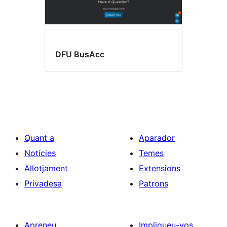
DFU BusAcc
Quant a
Aparador
Notícies
Temes
Allotjament
Extensions
Privadesa
Patrons
Apreneu
Impliqueu-vos