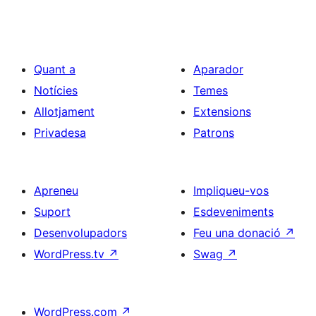
Quant a
Aparador
Notícies
Temes
Allotjament
Extensions
Privadesa
Patrons
Apreneu
Impliqueu-vos
Suport
Esdeveniments
Desenvolupadors
Feu una donació
↗
WordPress.tv
↗
Swag
↗
WordPress.com
↗