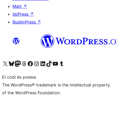
Matt
↗
bbPress
↗
BuddyPress
↗
Visiteu el nostre compte X (abans Twitter)
Visiteu el nostre compte de Bluesky
Visiteu el nostre compte al Mastodon
Visiteu el nostre compte de Threads
Visiteu la nostra pàgina al Facebook
Visiteu el nostre compte d'Instagram
Visiteu el nostre compte de LinkedIn
Visiteu el nostre compte de TikTok
Visiteu el nostre canal al YouTube
Visiteu el nostre compte de Tumblr
El codi és poesia.
The WordPress® trademark is the intellectual property
of the WordPress Foundation.