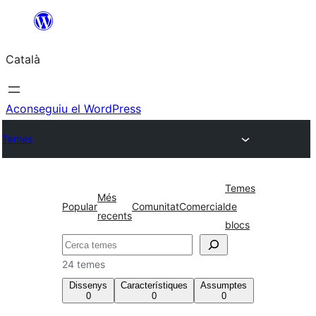
Vés
al
Català
contingut
Aconseguiu el WordPress
Temes
Temes
Més
Popular
Comunitat
Comercial
de
recents
blocs
Cerca
24 temes
Dissenys
Característiques
Assumptes
0
0
0