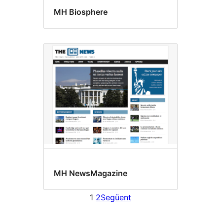
MH Biosphere
MH NewsMagazine
1
2
Següent