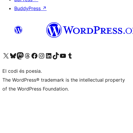
BuddyPress
↗
Visiteu el nostre compte X (abans Twitter)
Visiteu el nostre compte de Bluesky
Visiteu el nostre compte al Mastodon
Visiteu el nostre compte de Threads
Visiteu la nostra pàgina al Facebook
Visiteu el nostre compte d'Instagram
Visiteu el nostre compte de LinkedIn
Visiteu el nostre compte de TikTok
Visiteu el nostre canal al YouTube
Visiteu el nostre compte de Tumblr
El codi és poesia.
The WordPress® trademark is the intellectual property
of the WordPress Foundation.