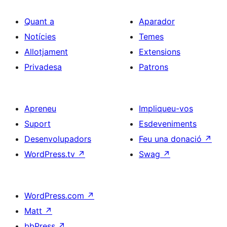
Quant a
Aparador
Notícies
Temes
Allotjament
Extensions
Privadesa
Patrons
Apreneu
Impliqueu-vos
Suport
Esdeveniments
Desenvolupadors
Feu una donació
↗
WordPress.tv
↗
Swag
↗
WordPress.com
↗
Matt
↗
bbPress
↗