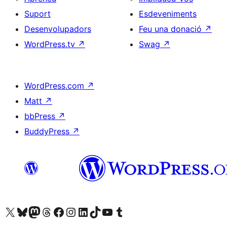
Suport
Esdeveniments
Desenvolupadors
Feu una donació
↗
WordPress.tv
↗
Swag
↗
WordPress.com
↗
Matt
↗
bbPress
↗
BuddyPress
↗
Visiteu el nostre compte X (abans Twitter)
Visiteu el nostre compte de Bluesky
Visiteu el nostre compte al Mastodon
Visiteu el nostre compte de Threads
Visiteu la nostra pàgina al Facebook
Visiteu el nostre compte d'Instagram
Visiteu el nostre compte de LinkedIn
Visiteu el nostre compte de TikTok
Visiteu el nostre canal al YouTube
Visiteu el nostre compte de Tumblr