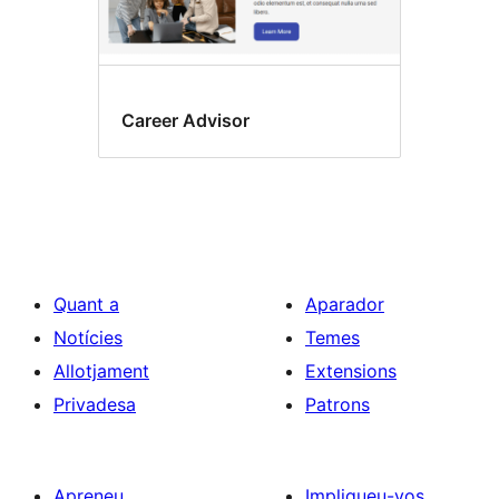
Career Advisor
Quant a
Aparador
Notícies
Temes
Allotjament
Extensions
Privadesa
Patrons
Apreneu
Impliqueu-vos