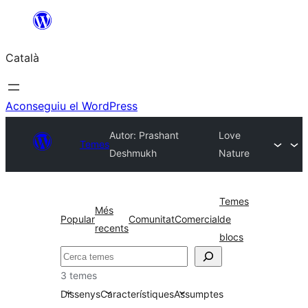
Vés
al
Català
contingut
Aconseguiu el WordPress
Autor: Prashant
Love
Temes
Deshmukh
Nature
Temes
Més
Popular
Comunitat
Comercial
de
recents
blocs
Cerca
3 temes
Dissenys
Característiques
Assumptes