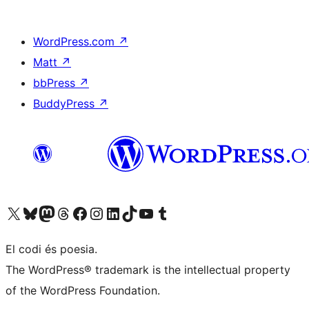
WordPress.com
↗
Matt
↗
bbPress
↗
BuddyPress
↗
Visiteu el nostre compte X (abans Twitter)
Visiteu el nostre compte de Bluesky
Visiteu el nostre compte al Mastodon
Visiteu el nostre compte de Threads
Visiteu la nostra pàgina al Facebook
Visiteu el nostre compte d'Instagram
Visiteu el nostre compte de LinkedIn
Visiteu el nostre compte de TikTok
Visiteu el nostre canal al YouTube
Visiteu el nostre compte de Tumblr
El codi és poesia.
The WordPress® trademark is the intellectual property
of the WordPress Foundation.