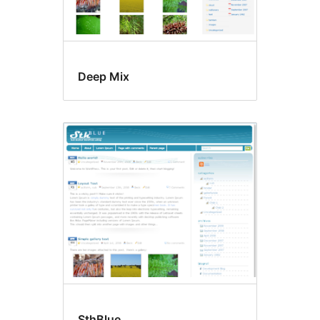
Deep Mix
SthBlue