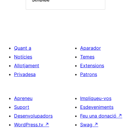
Quant a
Aparador
Notícies
Temes
Allotjament
Extensions
Privadesa
Patrons
Apreneu
Impliqueu-vos
Suport
Esdeveniments
Desenvolupadors
Feu una donació
↗
WordPress.tv
↗
Swag
↗