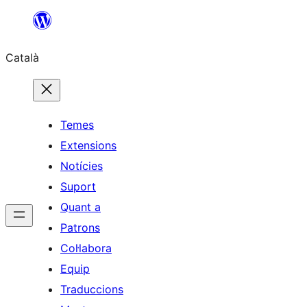
Vés
al
Català
contingut
Temes
Extensions
Notícies
Suport
Quant a
Patrons
Col·labora
Equip
Traduccions