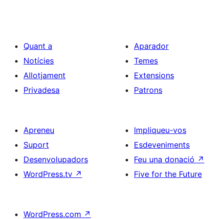
Quant a
Aparador
Notícies
Temes
Allotjament
Extensions
Privadesa
Patrons
Apreneu
Impliqueu-vos
Suport
Esdeveniments
Desenvolupadors
Feu una donació
↗
WordPress.tv
↗
Five for the Future
WordPress.com
↗