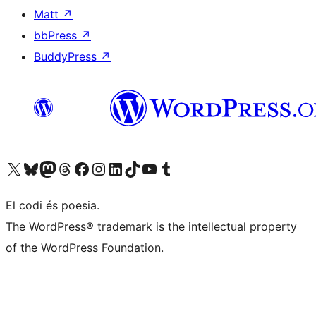
Matt
↗
bbPress
↗
BuddyPress
↗
Visiteu el nostre compte X (abans Twitter)
Visiteu el nostre compte de Bluesky
Visiteu el nostre compte al Mastodon
Visiteu el nostre compte de Threads
Visiteu la nostra pàgina al Facebook
Visiteu el nostre compte d'Instagram
Visiteu el nostre compte de LinkedIn
Visiteu el nostre compte de TikTok
Visiteu el nostre canal al YouTube
Visiteu el nostre compte de Tumblr
El codi és poesia.
The WordPress® trademark is the intellectual property
of the WordPress Foundation.