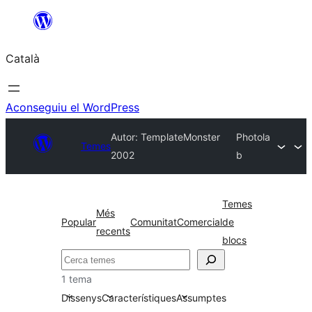
Vés
al
Català
contingut
Aconseguiu el WordPress
Autor: TemplateMonster
Photola
Temes
2002
b
Temes
Més
Popular
Comunitat
Comercial
de
recents
blocs
Cerca
1 tema
Dissenys
Característiques
Assumptes