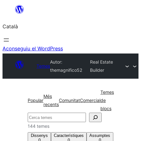
Vés
al
Català
contingut
Aconseguiu el WordPress
Autor:
Real Estate
Temes
themagnifico52
Builder
Temes
Més
Popular
Comunitat
Comercial
de
recents
blocs
Cerca
144 temes
Dissenys
Característiques
Assumptes
0
0
0