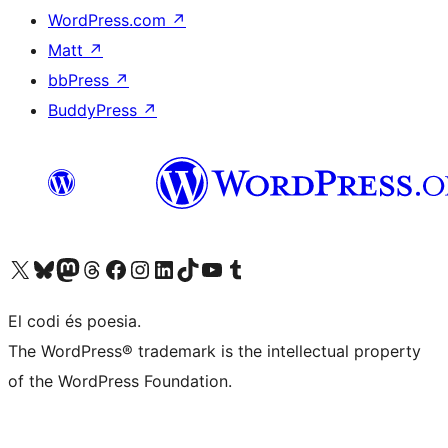
WordPress.com
↗
Matt
↗
bbPress
↗
BuddyPress
↗
Visiteu el nostre compte X (abans Twitter)
Visiteu el nostre compte de Bluesky
Visiteu el nostre compte al Mastodon
Visiteu el nostre compte de Threads
Visiteu la nostra pàgina al Facebook
Visiteu el nostre compte d'Instagram
Visiteu el nostre compte de LinkedIn
Visiteu el nostre compte de TikTok
Visiteu el nostre canal al YouTube
Visiteu el nostre compte de Tumblr
El codi és poesia.
The WordPress® trademark is the intellectual property
of the WordPress Foundation.