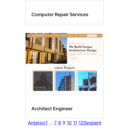
Computer Repair Services
Architect Engineer
Anterior
1
…
7
8
9
10
11
12
Següent