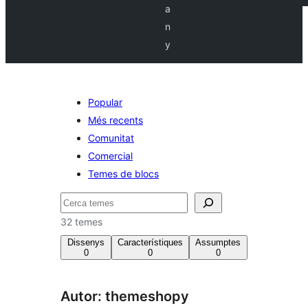
a
n
y
Popular
Més recents
Comunitat
Comercial
Temes de blocs
Cerca
32 temes
Dissenys
Característiques
Assumptes
0
0
0
Autor: themeshopy