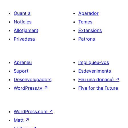
Quant a
Aparador
Notícies
Temes
Allotjament
Extensions
Privadesa
Patrons
Apreneu
Impliqueu-vos
Suport
Esdeveniments
Desenvolupadors
Feu una donació
↗
WordPress.tv
↗
Five for the Future
WordPress.com
↗
Matt
↗