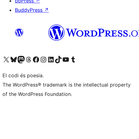
bbPress
↗
BuddyPress
↗
Visiteu el nostre compte X (abans Twitter)
Visiteu el nostre compte de Bluesky
Visiteu el nostre compte al Mastodon
Visiteu el nostre compte de Threads
Visiteu la nostra pàgina al Facebook
Visiteu el nostre compte d'Instagram
Visiteu el nostre compte de LinkedIn
Visiteu el nostre compte de TikTok
Visiteu el nostre canal al YouTube
Visiteu el nostre compte de Tumblr
El codi és poesia.
The WordPress® trademark is the intellectual property
of the WordPress Foundation.