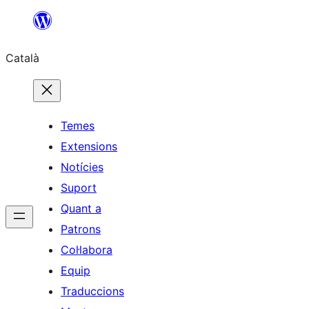
Vés
al
Català
contingut
Temes
Extensions
Notícies
Suport
Quant a
Patrons
Col·labora
Equip
Traduccions