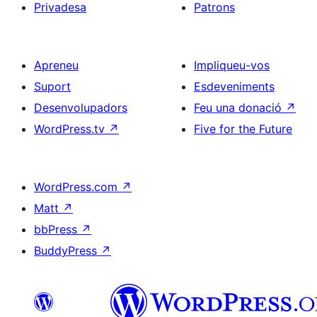
Privadesa
Patrons
Apreneu
Impliqueu-vos
Suport
Esdeveniments
Desenvolupadors
Feu una donació
↗
WordPress.tv
↗
Five for the Future
WordPress.com
↗
Matt
↗
bbPress
↗
BuddyPress
↗