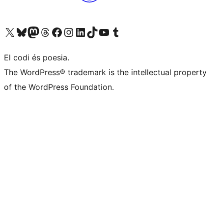
Visiteu el nostre compte X (abans Twitter)
Visiteu el nostre compte de Bluesky
Visiteu el nostre compte al Mastodon
Visiteu el nostre compte de Threads
Visiteu la nostra pàgina al Facebook
Visiteu el nostre compte d'Instagram
Visiteu el nostre compte de LinkedIn
Visiteu el nostre compte de TikTok
Visiteu el nostre canal al YouTube
Visiteu el nostre compte de Tumblr
El codi és poesia.
The WordPress® trademark is the intellectual property
of the WordPress Foundation.