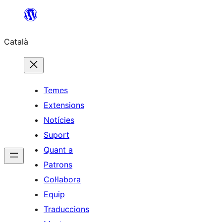
Vés
al
Català
contingut
Temes
Extensions
Notícies
Suport
Quant a
Patrons
Col·labora
Equip
Traduccions