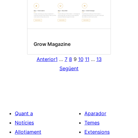
Grow Magazine
Anterior
1
…
7
8
9
10
11
…
13
Següent
Quant a
Aparador
Notícies
Temes
Allotjament
Extensions