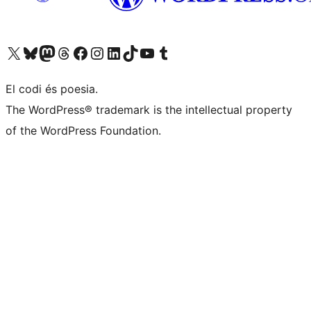
Visiteu el nostre compte X (abans Twitter)
Visiteu el nostre compte de Bluesky
Visiteu el nostre compte al Mastodon
Visiteu el nostre compte de Threads
Visiteu la nostra pàgina al Facebook
Visiteu el nostre compte d'Instagram
Visiteu el nostre compte de LinkedIn
Visiteu el nostre compte de TikTok
Visiteu el nostre canal al YouTube
Visiteu el nostre compte de Tumblr
El codi és poesia.
The WordPress® trademark is the intellectual property
of the WordPress Foundation.