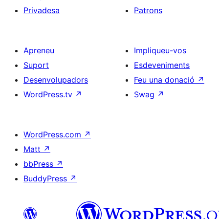
Privadesa
Patrons
Apreneu
Impliqueu-vos
Suport
Esdeveniments
Desenvolupadors
Feu una donació
↗
WordPress.tv
↗
Swag
↗
WordPress.com
↗
Matt
↗
bbPress
↗
BuddyPress
↗