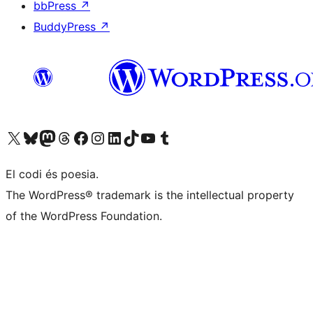
bbPress
↗
BuddyPress
↗
Visiteu el nostre compte X (abans Twitter)
Visiteu el nostre compte de Bluesky
Visiteu el nostre compte al Mastodon
Visiteu el nostre compte de Threads
Visiteu la nostra pàgina al Facebook
Visiteu el nostre compte d'Instagram
Visiteu el nostre compte de LinkedIn
Visiteu el nostre compte de TikTok
Visiteu el nostre canal al YouTube
Visiteu el nostre compte de Tumblr
El codi és poesia.
The WordPress® trademark is the intellectual property
of the WordPress Foundation.