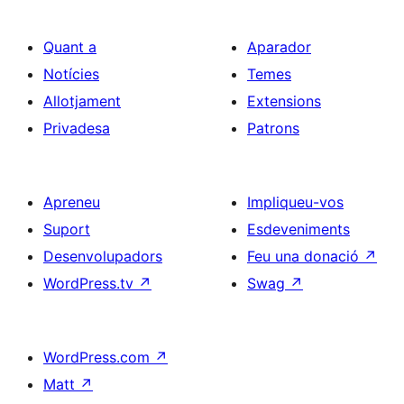
Quant a
Aparador
Notícies
Temes
Allotjament
Extensions
Privadesa
Patrons
Apreneu
Impliqueu-vos
Suport
Esdeveniments
Desenvolupadors
Feu una donació
↗
WordPress.tv
↗
Swag
↗
WordPress.com
↗
Matt
↗