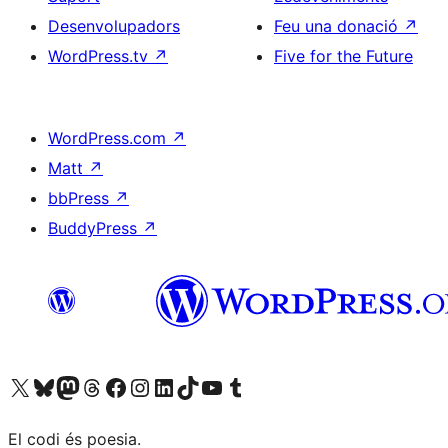
Desenvolupadors
Feu una donació
↗
WordPress.tv
↗
Five for the Future
WordPress.com
↗
Matt
↗
bbPress
↗
BuddyPress
↗
Visiteu el nostre compte X (abans Twitter)
Visiteu el nostre compte de Bluesky
Visiteu el nostre compte al Mastodon
Visiteu el nostre compte de Threads
Visiteu la nostra pàgina al Facebook
Visiteu el nostre compte d'Instagram
Visiteu el nostre compte de LinkedIn
Visiteu el nostre compte de TikTok
Visiteu el nostre canal al YouTube
Visiteu el nostre compte de Tumblr
El codi és poesia.