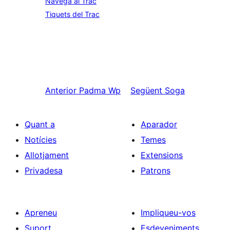
Navega al Trac
Tiquets del Trac
Anterior
Padma Wp
Següent
Soga
Quant a
Aparador
Notícies
Temes
Allotjament
Extensions
Privadesa
Patrons
Apreneu
Impliqueu-vos
Suport
Esdeveniments