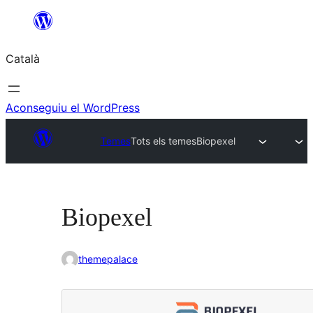
Vés
al
Català
contingut
Aconseguiu el WordPress
Temes
Tots els temes
Biopexel
Biopexel
themepalace