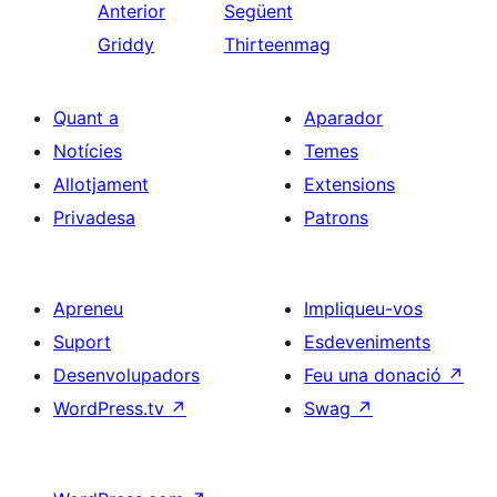
Anterior
Següent
Griddy
Thirteenmag
Quant a
Aparador
Notícies
Temes
Allotjament
Extensions
Privadesa
Patrons
Apreneu
Impliqueu-vos
Suport
Esdeveniments
Desenvolupadors
Feu una donació
↗
WordPress.tv
↗
Swag
↗