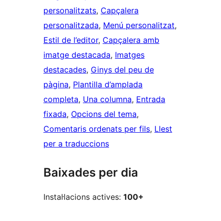
personalitzats
, 
Capçalera
personalitzada
, 
Menú personalitzat
, 
Estil de l’editor
, 
Capçalera amb
imatge destacada
, 
Imatges
destacades
, 
Ginys del peu de
pàgina
, 
Plantilla d’amplada
completa
, 
Una columna
, 
Entrada
fixada
, 
Opcions del tema
, 
Comentaris ordenats per fils
, 
Llest
per a traduccions
Baixades per dia
Instal·lacions actives:
100+