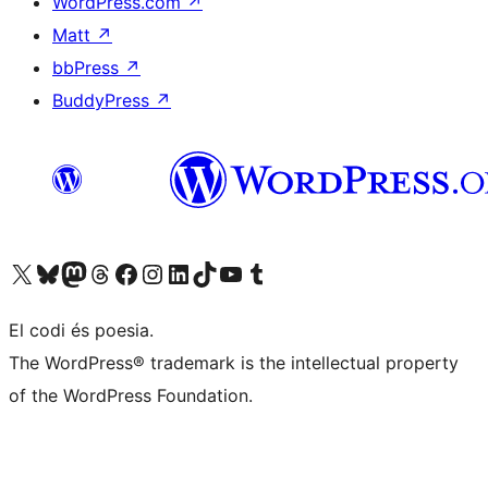
WordPress.com
↗
Matt
↗
bbPress
↗
BuddyPress
↗
Visiteu el nostre compte X (abans Twitter)
Visiteu el nostre compte de Bluesky
Visiteu el nostre compte al Mastodon
Visiteu el nostre compte de Threads
Visiteu la nostra pàgina al Facebook
Visiteu el nostre compte d'Instagram
Visiteu el nostre compte de LinkedIn
Visiteu el nostre compte de TikTok
Visiteu el nostre canal al YouTube
Visiteu el nostre compte de Tumblr
El codi és poesia.
The WordPress® trademark is the intellectual property
of the WordPress Foundation.