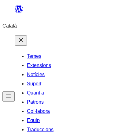
Vés
al
Català
contingut
Temes
Extensions
Notícies
Suport
Quant a
Patrons
Col·labora
Equip
Traduccions