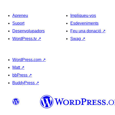
Apreneu
Impliqueu-vos
Suport
Esdeveniments
Desenvolupadors
Feu una donació
↗
WordPress.tv
↗
Swag
↗
WordPress.com
↗
Matt
↗
bbPress
↗
BuddyPress
↗