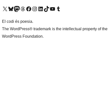
Visiteu el nostre compte X (abans Twitter)
Visiteu el nostre compte de Bluesky
Visiteu el nostre compte al Mastodon
Visiteu el nostre compte de Threads
Visiteu la nostra pàgina al Facebook
Visiteu el nostre compte d'Instagram
Visiteu el nostre compte de LinkedIn
Visiteu el nostre compte de TikTok
Visiteu el nostre canal al YouTube
Visiteu el nostre compte de Tumblr
El codi és poesia.
The WordPress® trademark is the intellectual property of the
WordPress Foundation.