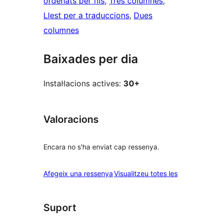
ordenats per fils
, 
Tres columnes
, 
Llest per a traduccions
, 
Dues
columnes
Baixades per dia
Instal·lacions actives:
30+
Valoracions
Encara no s'ha enviat cap ressenya.
ressenyes
Afegeix una ressenya
Visualitzeu totes les
Suport