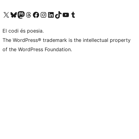
Visiteu el nostre compte X (abans Twitter)
Visiteu el nostre compte de Bluesky
Visiteu el nostre compte al Mastodon
Visiteu el nostre compte de Threads
Visiteu la nostra pàgina al Facebook
Visiteu el nostre compte d'Instagram
Visiteu el nostre compte de LinkedIn
Visiteu el nostre compte de TikTok
Visiteu el nostre canal al YouTube
Visiteu el nostre compte de Tumblr
El codi és poesia.
The WordPress® trademark is the intellectual property
of the WordPress Foundation.