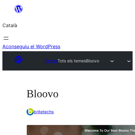
Vés
al
Català
contingut
Aconseguiu el WordPress
Temes
Tots els temes
Bloovo
Bloovo
britetechs