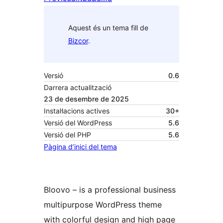
Aquest és un tema fill de
Bizcor
.
Versió
0.6
Darrera actualització
23 de desembre de 2025
Instal·lacions actives
30+
Versió del WordPress
5.6
Versió del PHP
5.6
Pàgina d’inici del tema
Bloovo – is a professional business
multipurpose WordPress theme
with colorful design and high page