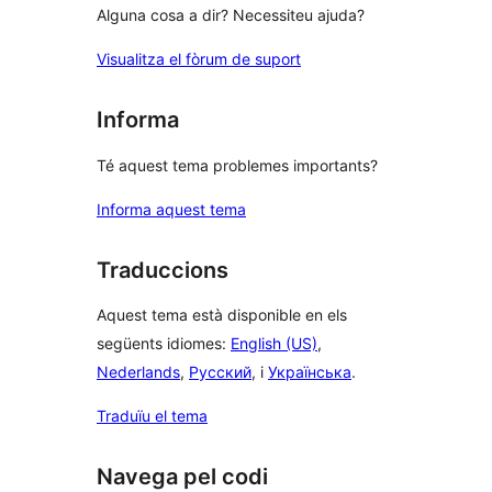
Alguna cosa a dir? Necessiteu ajuda?
Visualitza el fòrum de suport
Informa
Té aquest tema problemes importants?
Informa aquest tema
Traduccions
Aquest tema està disponible en els
següents idiomes:
English (US)
,
Nederlands
,
Русский
, i
Українська
.
Traduïu el tema
Navega pel codi