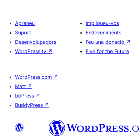
Apreneu
Impliqueu-vos
Suport
Esdeveniments
Desenvolupadors
Feu una donació
↗
WordPress.tv
↗
Five for the Future
WordPress.com
↗
Matt
↗
bbPress
↗
BuddyPress
↗