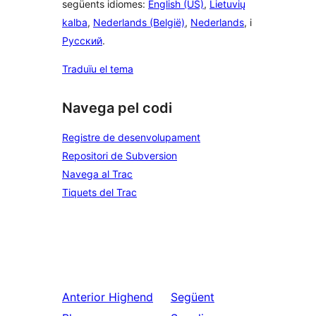
següents idiomes:
English (US)
,
Lietuvių
kalba
,
Nederlands (België)
,
Nederlands
, i
Русский
.
Traduïu el tema
Navega pel codi
Registre de desenvolupament
Repositori de Subversion
Navega al Trac
Tiquets del Trac
Anterior
Highend
Següent