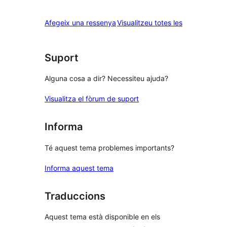
2
valoració
estrelles
de
ressenyes
Afegeix una ressenya
Visualitzeu totes les
1
estrelles
Suport
Alguna cosa a dir? Necessiteu ajuda?
Visualitza el fòrum de suport
Informa
Té aquest tema problemes importants?
Informa aquest tema
Traduccions
Aquest tema està disponible en els