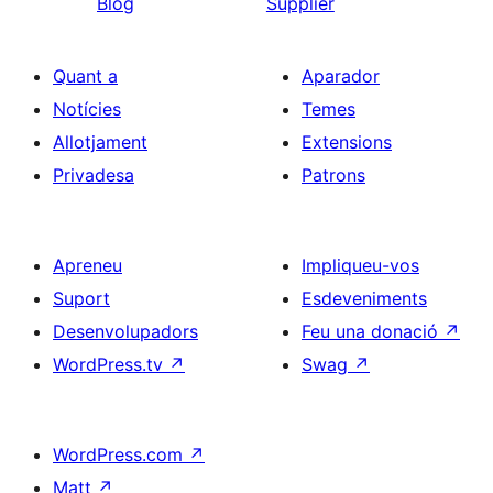
Blog
Supplier
Quant a
Aparador
Notícies
Temes
Allotjament
Extensions
Privadesa
Patrons
Apreneu
Impliqueu-vos
Suport
Esdeveniments
Desenvolupadors
Feu una donació
↗
WordPress.tv
↗
Swag
↗
WordPress.com
↗
Matt
↗