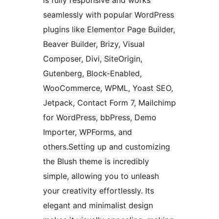
is fully responsive and works
seamlessly with popular WordPress
plugins like Elementor Page Builder,
Beaver Builder, Brizy, Visual
Composer, Divi, SiteOrigin,
Gutenberg, Block-Enabled,
WooCommerce, WPML, Yoast SEO,
Jetpack, Contact Form 7, Mailchimp
for WordPress, bbPress, Demo
Importer, WPForms, and
others.Setting up and customizing
the Blush theme is incredibly
simple, allowing you to unleash
your creativity effortlessly. Its
elegant and minimalist design