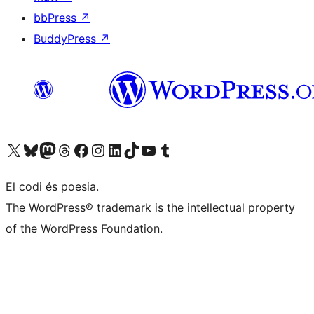
bbPress
↗
BuddyPress
↗
Visiteu el nostre compte X (abans Twitter)
Visiteu el nostre compte de Bluesky
Visiteu el nostre compte al Mastodon
Visiteu el nostre compte de Threads
Visiteu la nostra pàgina al Facebook
Visiteu el nostre compte d'Instagram
Visiteu el nostre compte de LinkedIn
Visiteu el nostre compte de TikTok
Visiteu el nostre canal al YouTube
Visiteu el nostre compte de Tumblr
El codi és poesia.
The WordPress® trademark is the intellectual property
of the WordPress Foundation.