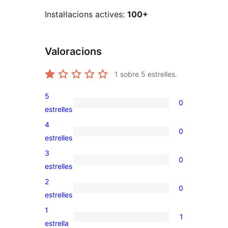
Instal·lacions actives:
100+
Valoracions
1
sobre 5 estrelles.
5
0
0
estrelles
valoracions
4
0
de
0
estrelles
5
valoracions
3
0
estrelles
de
0
estrelles
4
valoracions
2
0
estrelles
de
0
estrelles
3
valoracions
1
1
estrelles
de
1
estrella