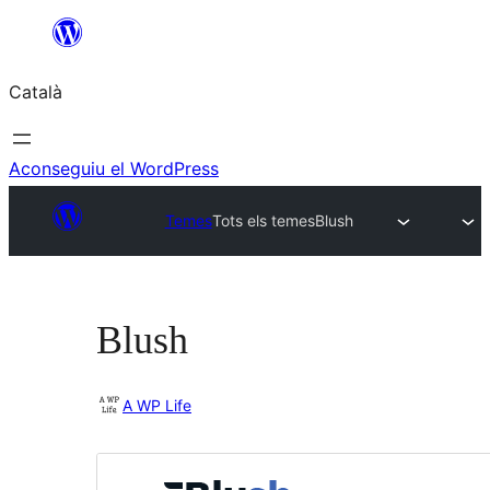
Vés
al
Català
contingut
Aconseguiu el WordPress
Temes
Tots els temes
Blush
Blush
A WP Life