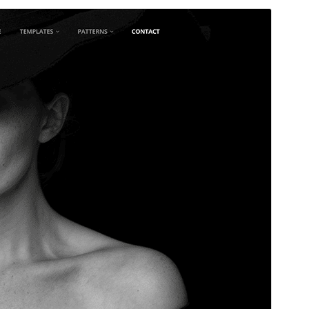
Previsualitza
Baixa
Versió
2.1
Darrera actualització
24 de juny de 2026
Instal·lacions actives
300+
Versió del WordPress
5.9
Versió del PHP
5.6
Pàgina d’inici del tema