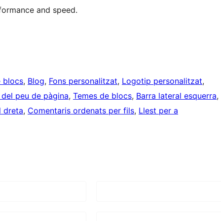
rformance and speed.
e blocs
, 
Blog
, 
Fons personalitzat
, 
Logotip personalitzat
, 
 del peu de pàgina
, 
Temes de blocs
, 
Barra lateral esquerra
, 
l dreta
, 
Comentaris ordenats per fils
, 
Llest per a