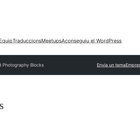
Equip
Traduccions
Meetups
Aconseguiu el WordPress
d Photography Blocks
Envia un tema
Empres
s