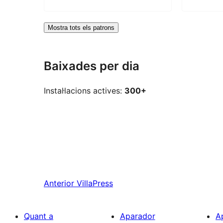
Mostra tots els patrons
Baixades per dia
Instal·lacions actives:
300+
Anterior
VillaPress
Quant a
Aparador
A