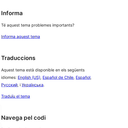
Informa
Té aquest tema problemes importants?
Informa aquest tema
Traduccions
Aquest tema està disponible en els següents
idiomes:
English (US)
,
Español de Chile
,
Español
,
Русский
, i
Українська
.
Traduïu el tema
Navega pel codi