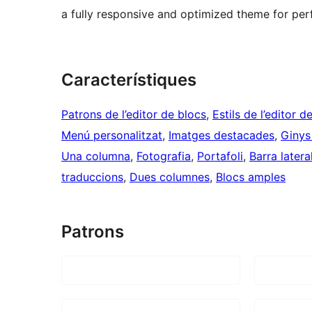
a fully responsive and optimized theme for pe
Característiques
Patrons de l’editor de blocs
, 
Estils de l’editor d
Menú personalitzat
, 
Imatges destacades
, 
Ginys
Una columna
, 
Fotografia
, 
Portafoli
, 
Barra latera
traduccions
, 
Dues columnes
, 
Blocs amples
Patrons