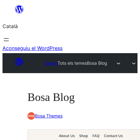
Vés
al
Català
contingut
Aconseguiu el WordPress
Temes
Tots els temes
Bosa Blog
Bosa Blog
Bosa Themes