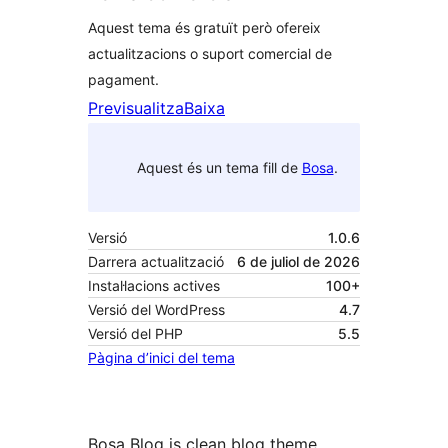
Aquest tema és gratuït però ofereix
actualitzacions o suport comercial de
pagament.
Previsualitza
Baixa
Aquest és un tema fill de
Bosa
.
Versió
1.0.6
Darrera actualització
6 de juliol de 2026
Instal·lacions actives
100+
Versió del WordPress
4.7
Versió del PHP
5.5
Pàgina d’inici del tema
Bosa Blog is clean blog theme.