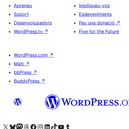
Apreneu
Impliqueu-vos
Suport
Esdeveniments
Desenvolupadors
Feu una donació
↗
WordPress.tv
↗
Five for the Future
WordPress.com
↗
Matt
↗
bbPress
↗
BuddyPress
↗
Visiteu el nostre compte X (abans Twitter)
Visiteu el nostre compte de Bluesky
Visiteu el nostre compte al Mastodon
Visiteu el nostre compte de Threads
Visiteu la nostra pàgina al Facebook
Visiteu el nostre compte d'Instagram
Visiteu el nostre compte de LinkedIn
Visiteu el nostre compte de TikTok
Visiteu el nostre canal al YouTube
Visiteu el nostre compte de Tumblr