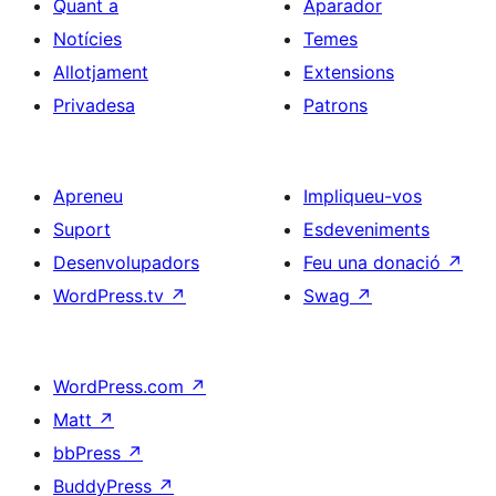
Quant a
Aparador
Notícies
Temes
Allotjament
Extensions
Privadesa
Patrons
Apreneu
Impliqueu-vos
Suport
Esdeveniments
Desenvolupadors
Feu una donació
↗
WordPress.tv
↗
Swag
↗
WordPress.com
↗
Matt
↗
bbPress
↗
BuddyPress
↗