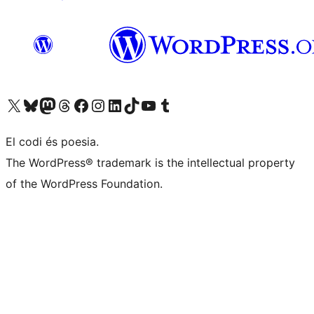
Visiteu el nostre compte X (abans Twitter)
Visiteu el nostre compte de Bluesky
Visiteu el nostre compte al Mastodon
Visiteu el nostre compte de Threads
Visiteu la nostra pàgina al Facebook
Visiteu el nostre compte d'Instagram
Visiteu el nostre compte de LinkedIn
Visiteu el nostre compte de TikTok
Visiteu el nostre canal al YouTube
Visiteu el nostre compte de Tumblr
El codi és poesia.
The WordPress® trademark is the intellectual property
of the WordPress Foundation.