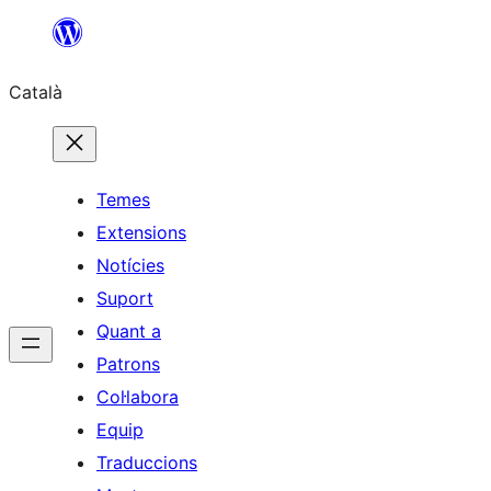
Vés
al
Català
contingut
Temes
Extensions
Notícies
Suport
Quant a
Patrons
Col·labora
Equip
Traduccions