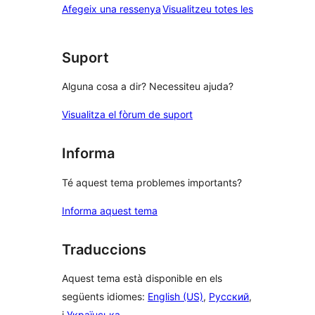
estrelles
de
ressenyes
Afegeix una ressenya
Visualitzeu totes les
1
estrelles
Suport
Alguna cosa a dir? Necessiteu ajuda?
Visualitza el fòrum de suport
Informa
Té aquest tema problemes importants?
Informa aquest tema
Traduccions
Aquest tema està disponible en els
següents idiomes:
English (US)
,
Русский
,
i
Українська
.