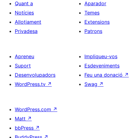
Quant a
Aparador
Notícies
Temes
Allotjament
Extensions
Privadesa
Patrons
Apreneu
Impliqueu-vos
Suport
Esdeveniments
Desenvolupadors
Feu una donació
↗
WordPress.tv
↗
Swag
↗
WordPress.com
↗
Matt
↗
bbPress
↗
BuddyPress
↗