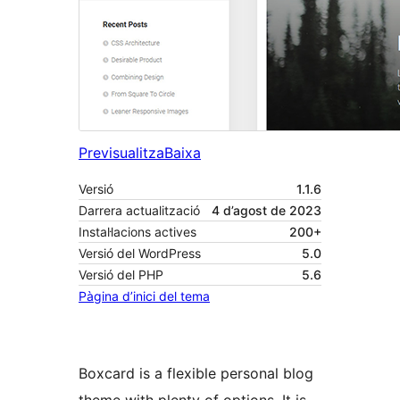
Previsualitza
Baixa
Versió
1.1.6
Darrera actualització
4 d’agost de 2023
Instal·lacions actives
200+
Versió del WordPress
5.0
Versió del PHP
5.6
Pàgina d’inici del tema
Boxcard is a flexible personal blog