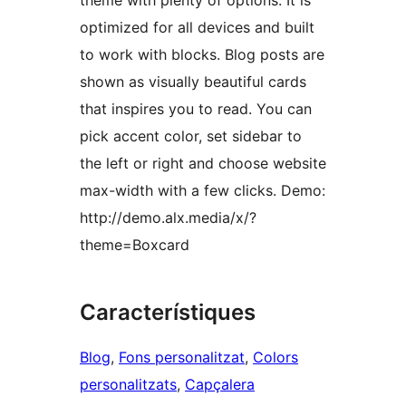
theme with plenty of options. It is
optimized for all devices and built
to work with blocks. Blog posts are
shown as visually beautiful cards
that inspires you to read. You can
pick accent color, set sidebar to
the left or right and choose website
max-width with a few clicks. Demo:
http://demo.alx.media/x/?
theme=Boxcard
Característiques
Blog
, 
Fons personalitzat
, 
Colors
personalitzats
, 
Capçalera