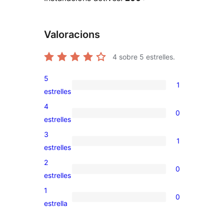
Valoracions
4
sobre 5 estrelles.
5
1
1
estrelles
valoració
4
0
de
0
estrelles
5
valoracions
3
1
estrelles
de
1
estrelles
4
valoració
2
0
estrelles
de
0
estrelles
3
valoracions
1
0
estrelles
de
0
estrella
2
valoracions