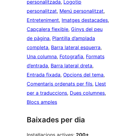
personalitzada
, 
Logotip
personalitzat
, 
Menú personalitzat
, 
Entreteniment
, 
Imatges destacades
, 
Capçalera flexible
, 
Ginys del peu
de pàgina
, 
Plantilla d’amplada
completa
, 
Barra lateral esquerra
, 
Una columna
, 
Fotografia
, 
Formats
d’entrada
, 
Barra lateral dreta
, 
Entrada fixada
, 
Opcions del tema
, 
Comentaris ordenats per fils
, 
Llest
per a traduccions
, 
Dues columnes
, 
Blocs amples
Baixades per dia
Instal·lacions actives:
200+