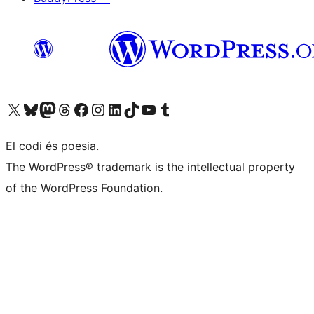
Visiteu el nostre compte X (abans Twitter)
Visiteu el nostre compte de Bluesky
Visiteu el nostre compte al Mastodon
Visiteu el nostre compte de Threads
Visiteu la nostra pàgina al Facebook
Visiteu el nostre compte d'Instagram
Visiteu el nostre compte de LinkedIn
Visiteu el nostre compte de TikTok
Visiteu el nostre canal al YouTube
Visiteu el nostre compte de Tumblr
El codi és poesia.
The WordPress® trademark is the intellectual property
of the WordPress Foundation.