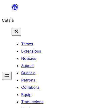
Vés
al
Català
contingut
Temes
Extensions
Notícies
Suport
Quant a
Patrons
Col·labora
Equip
Traduccions