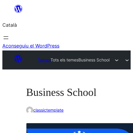
Vés
al
Català
contingut
Aconseguiu el WordPress
Temes
Tots els temes
Business School
Business School
classictemplate