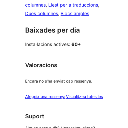
columnes
, 
Llest per a traduccions
, 
Dues columnes
, 
Blocs amples
Baixades per dia
Instal·lacions actives:
60+
Valoracions
Encara no s'ha enviat cap ressenya.
ressenyes
Afegeix una ressenya
Visualitzeu totes les
Suport
Alguna cosa a dir? Necessiteu ajuda?