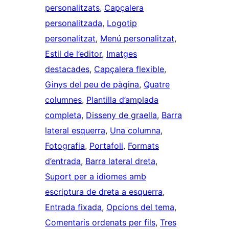
personalitzats
, 
Capçalera
personalitzada
, 
Logotip
personalitzat
, 
Menú personalitzat
, 
Estil de l’editor
, 
Imatges
destacades
, 
Capçalera flexible
, 
Ginys del peu de pàgina
, 
Quatre
columnes
, 
Plantilla d’amplada
completa
, 
Disseny de graella
, 
Barra
lateral esquerra
, 
Una columna
, 
Fotografia
, 
Portafoli
, 
Formats
d’entrada
, 
Barra lateral dreta
, 
Suport per a idiomes amb
escriptura de dreta a esquerra
, 
Entrada fixada
, 
Opcions del tema
, 
Comentaris ordenats per fils
, 
Tres