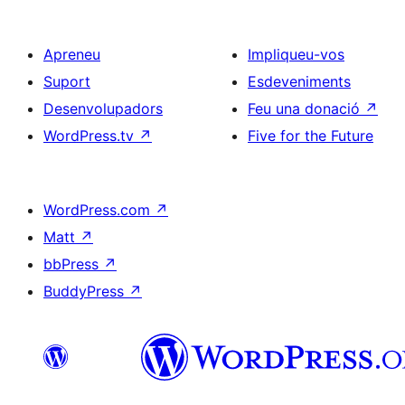
Apreneu
Impliqueu-vos
Suport
Esdeveniments
Desenvolupadors
Feu una donació
↗
WordPress.tv
↗
Five for the Future
WordPress.com
↗
Matt
↗
bbPress
↗
BuddyPress
↗