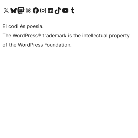
Visiteu el nostre compte X (abans Twitter)
Visiteu el nostre compte de Bluesky
Visiteu el nostre compte al Mastodon
Visiteu el nostre compte de Threads
Visiteu la nostra pàgina al Facebook
Visiteu el nostre compte d'Instagram
Visiteu el nostre compte de LinkedIn
Visiteu el nostre compte de TikTok
Visiteu el nostre canal al YouTube
Visiteu el nostre compte de Tumblr
El codi és poesia.
The WordPress® trademark is the intellectual property
of the WordPress Foundation.