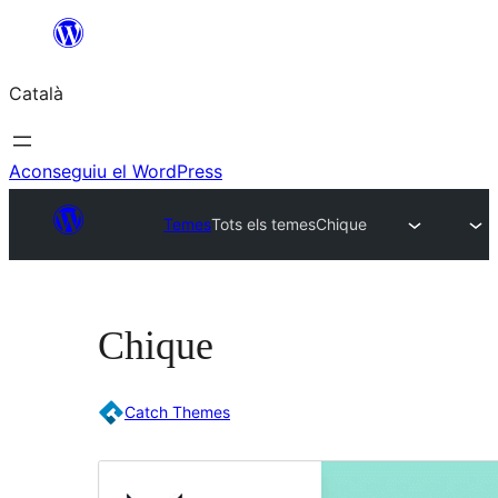
Vés
al
Català
contingut
Aconseguiu el WordPress
Temes
Tots els temes
Chique
Chique
Catch Themes