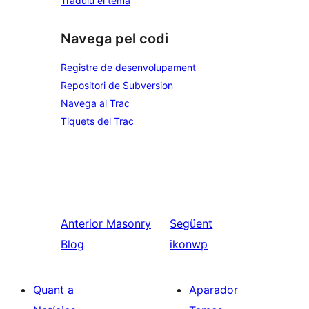
Traduïu el tema
Navega pel codi
Registre de desenvolupament
Repositori de Subversion
Navega al Trac
Tiquets del Trac
Anterior
Masonry
Següent
Blog
ikonwp
Quant a
Aparador