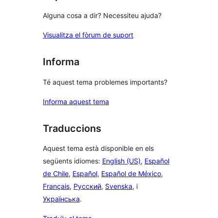
Alguna cosa a dir? Necessiteu ajuda?
Visualitza el fòrum de suport
Informa
Té aquest tema problemes importants?
Informa aquest tema
Traduccions
Aquest tema està disponible en els
següents idiomes:
English (US)
,
Español
de Chile
,
Español
,
Español de México
,
Français
,
Русский
,
Svenska
, i
Українська
.