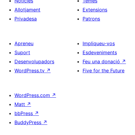
Notícies
Temes
Allotjament
Extensions
Privadesa
Patrons
Apreneu
Impliqueu-vos
Suport
Esdeveniments
Desenvolupadors
Feu una donació
↗
WordPress.tv
↗
Five for the Future
WordPress.com
↗
Matt
↗
bbPress
↗
BuddyPress
↗