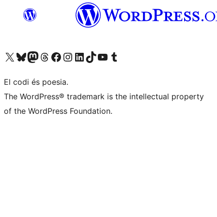
Visiteu el nostre compte X (abans Twitter)
Visiteu el nostre compte de Bluesky
Visiteu el nostre compte al Mastodon
Visiteu el nostre compte de Threads
Visiteu la nostra pàgina al Facebook
Visiteu el nostre compte d'Instagram
Visiteu el nostre compte de LinkedIn
Visiteu el nostre compte de TikTok
Visiteu el nostre canal al YouTube
Visiteu el nostre compte de Tumblr
El codi és poesia.
The WordPress® trademark is the intellectual property
of the WordPress Foundation.