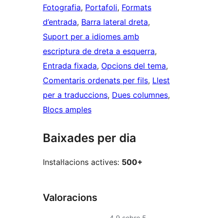
Fotografia
, 
Portafoli
, 
Formats
d’entrada
, 
Barra lateral dreta
, 
Suport per a idiomes amb
escriptura de dreta a esquerra
, 
Entrada fixada
, 
Opcions del tema
, 
Comentaris ordenats per fils
, 
Llest
per a traduccions
, 
Dues columnes
, 
Blocs amples
Baixades per dia
Instal·lacions actives:
500+
Valoracions
4.9
sobre 5