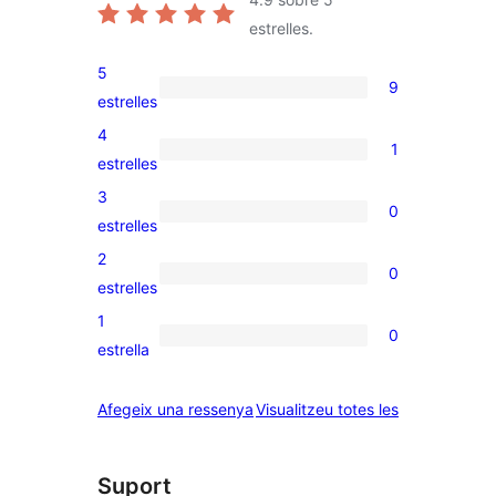
estrelles.
5
9
9
estrelles
valoracions
4
1
de
1
estrelles
5
valoració
3
0
estrelles
de
0
estrelles
4
valoracions
2
0
estrelles
de
0
estrelles
3
valoracions
1
0
estrelles
de
0
estrella
2
valoracions
estrelles
de
ressenyes
Afegeix una ressenya
Visualitzeu totes les
1
estrelles
Suport