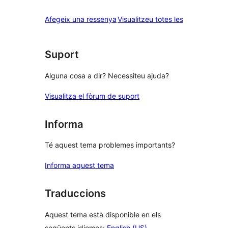
2
valoracions
estrelles
de
ressenyes
Afegeix una ressenya
Visualitzeu totes les
1
estrelles
Suport
Alguna cosa a dir? Necessiteu ajuda?
Visualitza el fòrum de suport
Informa
Té aquest tema problemes importants?
Informa aquest tema
Traduccions
Aquest tema està disponible en els
següents idiomes:
English (US)
.