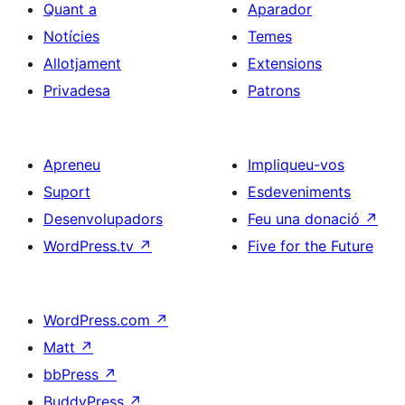
Quant a
Aparador
Notícies
Temes
Allotjament
Extensions
Privadesa
Patrons
Apreneu
Impliqueu-vos
Suport
Esdeveniments
Desenvolupadors
Feu una donació
↗
WordPress.tv
↗
Five for the Future
WordPress.com
↗
Matt
↗
bbPress
↗
BuddyPress
↗