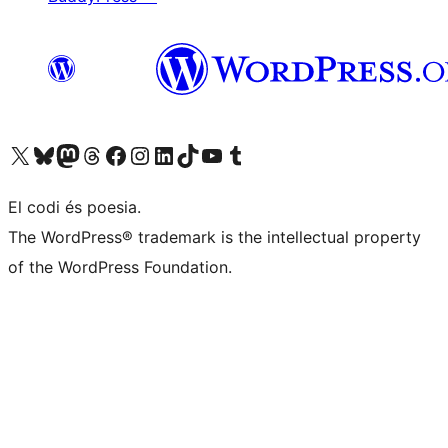
Visiteu el nostre compte X (abans Twitter)
Visiteu el nostre compte de Bluesky
Visiteu el nostre compte al Mastodon
Visiteu el nostre compte de Threads
Visiteu la nostra pàgina al Facebook
Visiteu el nostre compte d'Instagram
Visiteu el nostre compte de LinkedIn
Visiteu el nostre compte de TikTok
Visiteu el nostre canal al YouTube
Visiteu el nostre compte de Tumblr
El codi és poesia.
The WordPress® trademark is the intellectual property
of the WordPress Foundation.