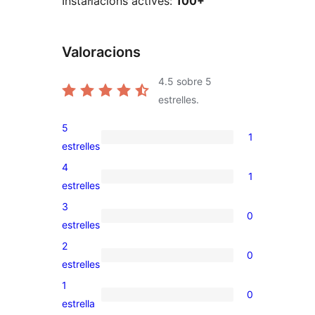
Instal·lacions actives:
100+
Valoracions
4.5
sobre 5
estrelles.
5
1
1
estrelles
valoració
4
1
de
1
estrelles
5
valoració
3
0
estrelles
de
0
estrelles
4
valoracions
2
0
estrelles
de
0
estrelles
3
valoracions
1
0
estrelles
de
0
estrella