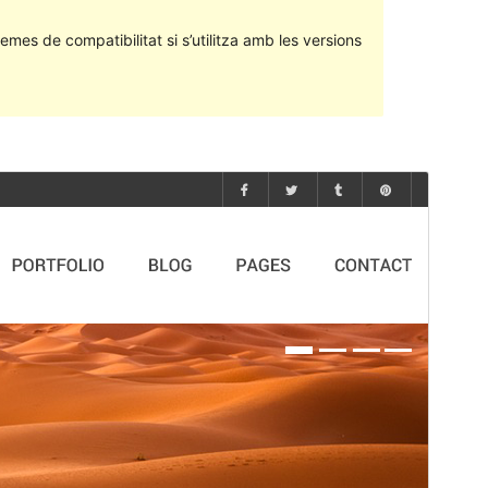
emes de compatibilitat si s’utilitza amb les versions
Previsualitza
Baixa
Versió
1.3.1
Darrera actualització
4 de setembre de 2020
Instal·lacions actives
100+
Versió del WordPress
5.0
Versió del PHP
7.0
Pàgina d’inici del tema