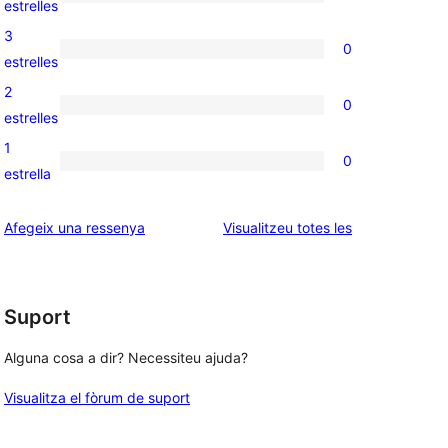
0
estrelles
5
valoracions
3
0
estrelles
de
0
estrelles
4
valoracions
2
0
estrelles
de
0
estrelles
3
valoracions
1
0
estrelles
de
0
estrella
2
valoracions
estrelles
de
ressenyes
Afegeix una ressenya
Visualitzeu totes les
1
estrelles
Suport
Alguna cosa a dir? Necessiteu ajuda?
Visualitza el fòrum de suport