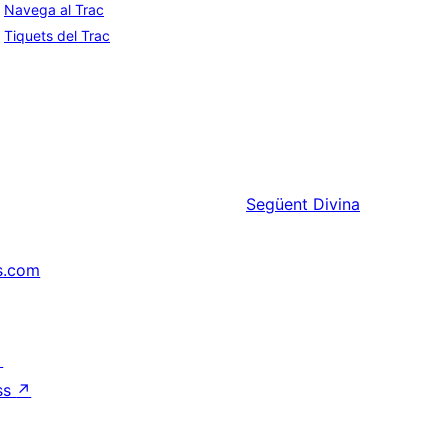
Navega al Trac
Tiquets del Trac
Següent
Divina
s.com
↗
ss
↗