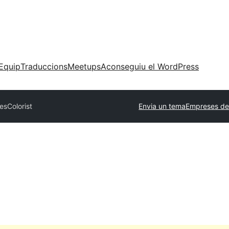
Equip
Traduccions
Meetups
Aconseguiu el WordPress
mes
Colorist
Envia un tema
Empreses de