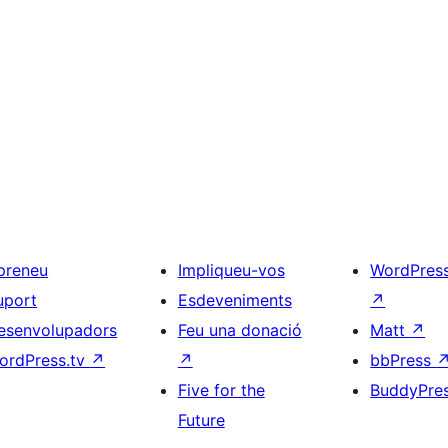
preneu
Impliqueu-vos
WordPres
uport
Esdeveniments
↗
esenvolupadors
Feu una donació
Matt
↗
ordPress.tv
↗
↗
bbPress
Five for the
BuddyPre
Future