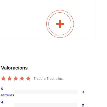
Valoracions
5
sobre 5 estrelles.
5
3
3
estrelles
valoracions
4
0
de