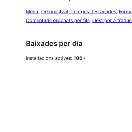
Menú personalitzat
, 
Imatges destacades
, 
Forma
Comentaris ordenats per fils
, 
Llest per a tradu
Baixades per dia
Instal·lacions actives:
100+