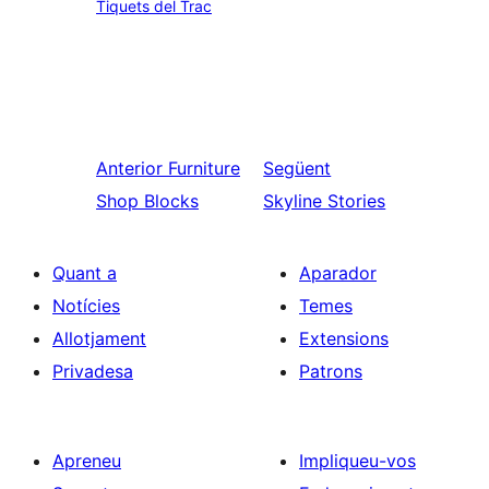
Tiquets del Trac
Anterior
Furniture
Següent
Shop Blocks
Skyline Stories
Quant a
Aparador
Notícies
Temes
Allotjament
Extensions
Privadesa
Patrons
Apreneu
Impliqueu-vos