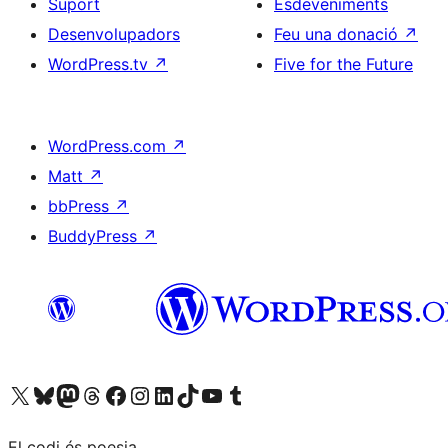
Suport
Esdeveniments
Desenvolupadors
Feu una donació
↗
WordPress.tv
↗
Five for the Future
WordPress.com
↗
Matt
↗
bbPress
↗
BuddyPress
↗
Visiteu el nostre compte X (abans Twitter)
Visiteu el nostre compte de Bluesky
Visiteu el nostre compte al Mastodon
Visiteu el nostre compte de Threads
Visiteu la nostra pàgina al Facebook
Visiteu el nostre compte d'Instagram
Visiteu el nostre compte de LinkedIn
Visiteu el nostre compte de TikTok
Visiteu el nostre canal al YouTube
Visiteu el nostre compte de Tumblr
El codi és poesia.