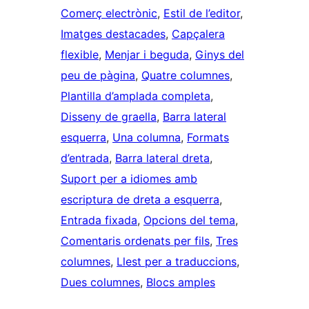
Comerç electrònic
, 
Estil de l’editor
, 
Imatges destacades
, 
Capçalera
flexible
, 
Menjar i beguda
, 
Ginys del
peu de pàgina
, 
Quatre columnes
, 
Plantilla d’amplada completa
, 
Disseny de graella
, 
Barra lateral
esquerra
, 
Una columna
, 
Formats
d’entrada
, 
Barra lateral dreta
, 
Suport per a idiomes amb
escriptura de dreta a esquerra
, 
Entrada fixada
, 
Opcions del tema
, 
Comentaris ordenats per fils
, 
Tres
columnes
, 
Llest per a traduccions
, 
Dues columnes
, 
Blocs amples