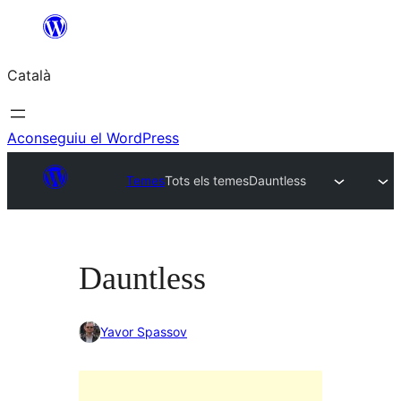
Vés
al
Català
contingut
Aconseguiu el WordPress
Temes
Tots els temes
Dauntless
Dauntless
Yavor Spassov