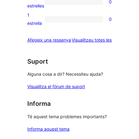
0
estrelles
de
0
estrelles
3
valoracions
1
0
estrelles
de
0
estrella
2
valoracions
estrelles
de
ressenyes
Afegeix una ressenya
Visualitzeu totes les
1
estrelles
Suport
Alguna cosa a dir? Necessiteu ajuda?
Visualitza el fòrum de suport
Informa
Té aquest tema problemes importants?
Informa aquest tema