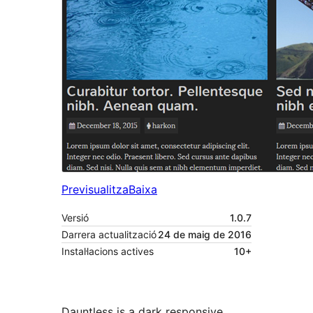
Previsualitza
Baixa
Versió
1.0.7
Darrera actualització
24 de maig de 2016
Instal·lacions actives
10+
Dauntless is a dark responsive