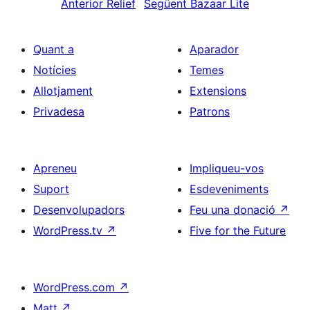
Anterior
Relief
Següent
Bazaar Lite
Quant a
Aparador
Notícies
Temes
Allotjament
Extensions
Privadesa
Patrons
Apreneu
Impliqueu-vos
Suport
Esdeveniments
Desenvolupadors
Feu una donació
↗
WordPress.tv
↗
Five for the Future
WordPress.com
↗
Matt
↗