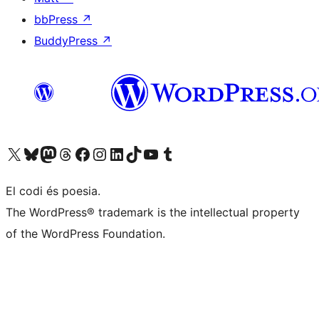
bbPress
↗
BuddyPress
↗
Visiteu el nostre compte X (abans Twitter)
Visiteu el nostre compte de Bluesky
Visiteu el nostre compte al Mastodon
Visiteu el nostre compte de Threads
Visiteu la nostra pàgina al Facebook
Visiteu el nostre compte d'Instagram
Visiteu el nostre compte de LinkedIn
Visiteu el nostre compte de TikTok
Visiteu el nostre canal al YouTube
Visiteu el nostre compte de Tumblr
El codi és poesia.
The WordPress® trademark is the intellectual property
of the WordPress Foundation.