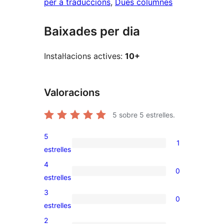
per a traduccions
, 
Dues columnes
Baixades per dia
Instal·lacions actives:
10+
Valoracions
5
sobre 5 estrelles.
5
1
1
estrelles
valoració
4
0
de
0
estrelles
5
valoracions
3
0
estrelles
de
0
estrelles
4
valoracions
2