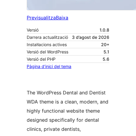
Previsualitza
Baixa
Versió
1.0.8
Darrera actualització
3 d’agost de 2026
Instal·lacions actives
20+
Versió del WordPress
5.1
Versió del PHP
5.6
Pàgina d’inici del tema
The WordPress Dental and Dentist
WDA theme is a clean, modern, and
highly functional website theme
designed specifically for dental
clinics, private dentists,