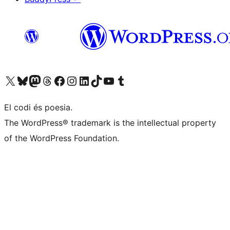
Visiteu el nostre compte X (abans Twitter)
Visiteu el nostre compte de Bluesky
Visiteu el nostre compte al Mastodon
Visiteu el nostre compte de Threads
Visiteu la nostra pàgina al Facebook
Visiteu el nostre compte d'Instagram
Visiteu el nostre compte de LinkedIn
Visiteu el nostre compte de TikTok
Visiteu el nostre canal al YouTube
Visiteu el nostre compte de Tumblr
El codi és poesia.
The WordPress® trademark is the intellectual property
of the WordPress Foundation.