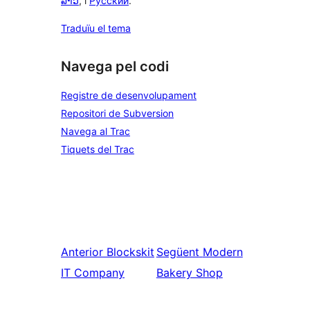
ລາວ
, i
Русский
.
Traduïu el tema
Navega pel codi
Registre de desenvolupament
Repositori de Subversion
Navega al Trac
Tiquets del Trac
Anterior
Blockskit
Següent
Modern
IT Company
Bakery Shop