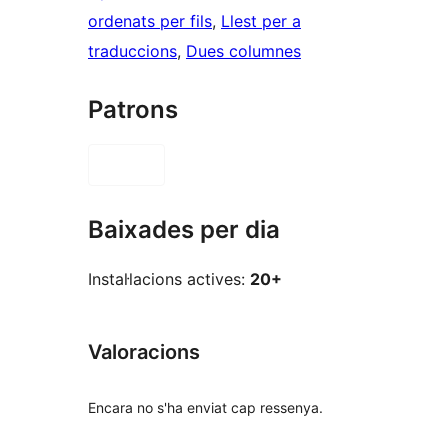
ordenats per fils
, 
Llest per a
traduccions
, 
Dues columnes
Patrons
Baixades per dia
Instal·lacions actives:
20+
Valoracions
Encara no s'ha enviat cap ressenya.