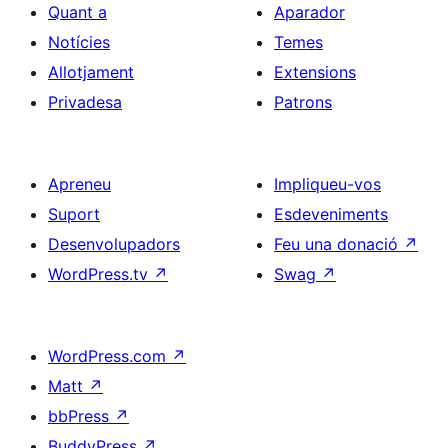
Quant a
Aparador
Notícies
Temes
Allotjament
Extensions
Privadesa
Patrons
Apreneu
Impliqueu-vos
Suport
Esdeveniments
Desenvolupadors
Feu una donació
↗
WordPress.tv
↗
Swag
↗
WordPress.com
↗
Matt
↗
bbPress
↗
BuddyPress
↗