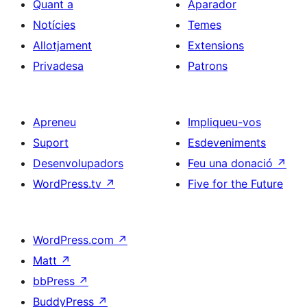
Quant a
Aparador
Notícies
Temes
Allotjament
Extensions
Privadesa
Patrons
Apreneu
Impliqueu-vos
Suport
Esdeveniments
Desenvolupadors
Feu una donació
↗
WordPress.tv
↗
Five for the Future
WordPress.com
↗
Matt
↗
bbPress
↗
BuddyPress
↗