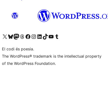
Visiteu el nostre compte X (abans Twitter)
Visiteu el nostre compte de Bluesky
Visiteu el nostre compte al Mastodon
Visiteu el nostre compte de Threads
Visiteu la nostra pàgina al Facebook
Visiteu el nostre compte d'Instagram
Visiteu el nostre compte de LinkedIn
Visiteu el nostre compte de TikTok
Visiteu el nostre canal al YouTube
Visiteu el nostre compte de Tumblr
El codi és poesia.
The WordPress® trademark is the intellectual property
of the WordPress Foundation.