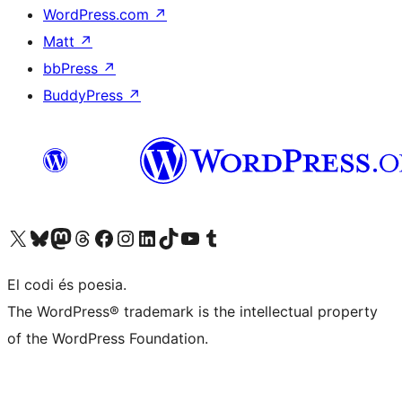
WordPress.com
↗
Matt
↗
bbPress
↗
BuddyPress
↗
Visiteu el nostre compte X (abans Twitter)
Visiteu el nostre compte de Bluesky
Visiteu el nostre compte al Mastodon
Visiteu el nostre compte de Threads
Visiteu la nostra pàgina al Facebook
Visiteu el nostre compte d'Instagram
Visiteu el nostre compte de LinkedIn
Visiteu el nostre compte de TikTok
Visiteu el nostre canal al YouTube
Visiteu el nostre compte de Tumblr
El codi és poesia.
The WordPress® trademark is the intellectual property
of the WordPress Foundation.