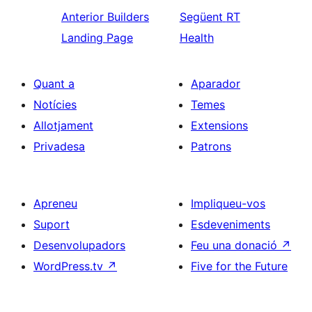
Anterior
Builders
Següent
RT
Landing Page
Health
Quant a
Aparador
Notícies
Temes
Allotjament
Extensions
Privadesa
Patrons
Apreneu
Impliqueu-vos
Suport
Esdeveniments
Desenvolupadors
Feu una donació
↗
WordPress.tv
↗
Five for the Future