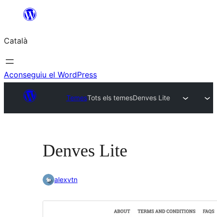
Vés
al
Català
contingut
Aconseguiu el WordPress
Temes
Tots els temes
Denves Lite
Denves Lite
alexvtn