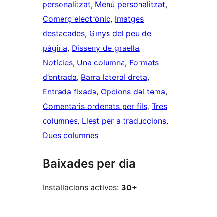
personalitzat
, 
Menú personalitzat
, 
Comerç electrònic
, 
Imatges
destacades
, 
Ginys del peu de
pàgina
, 
Disseny de graella
, 
Notícies
, 
Una columna
, 
Formats
d’entrada
, 
Barra lateral dreta
, 
Entrada fixada
, 
Opcions del tema
, 
Comentaris ordenats per fils
, 
Tres
columnes
, 
Llest per a traduccions
, 
Dues columnes
Baixades per dia
Instal·lacions actives:
30+