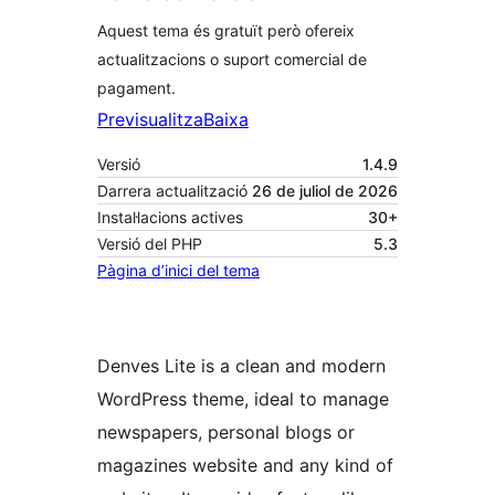
Aquest tema és gratuït però ofereix
actualitzacions o suport comercial de
pagament.
Previsualitza
Baixa
Versió
1.4.9
Darrera actualització
26 de juliol de 2026
Instal·lacions actives
30+
Versió del PHP
5.3
Pàgina d’inici del tema
Denves Lite is a clean and modern
WordPress theme, ideal to manage
newspapers, personal blogs or
magazines website and any kind of