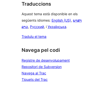
Traduccions
Aquest tema està disponible en els
següents idiomes:
English (US)
,
ພາສາ
ລາວ
,
Русский
, i
Українська
.
Traduïu el tema
Navega pel codi
Registre de desenvolupament
Repositori de Subversion
Navega al Trac
Tiquets del Trac