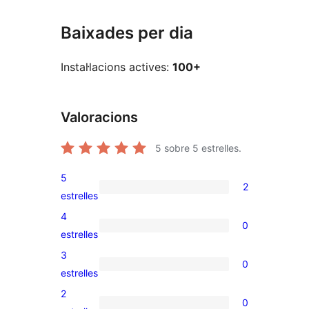
Baixades per dia
Instal·lacions actives:
100+
Valoracions
5
sobre 5 estrelles.
5
2
2
estrelles
valoracions
4
0
de
0
estrelles
5
valoracions
3
0
estrelles
de
0
estrelles
4
valoracions
2
0
estrelles
de