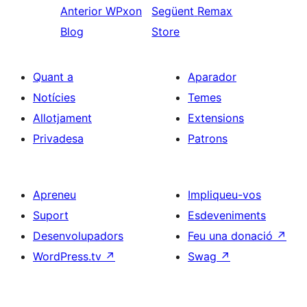
Anterior
WPxon
Següent
Remax
Blog
Store
Quant a
Aparador
Notícies
Temes
Allotjament
Extensions
Privadesa
Patrons
Apreneu
Impliqueu-vos
Suport
Esdeveniments
Desenvolupadors
Feu una donació
↗
WordPress.tv
↗
Swag
↗