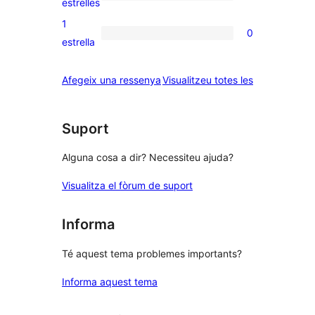
0
estrelles
3
valoracions
1
0
estrelles
de
0
estrella
2
valoracions
estrelles
de
ressenyes
Afegeix una ressenya
Visualitzeu totes les
1
estrelles
Suport
Alguna cosa a dir? Necessiteu ajuda?
Visualitza el fòrum de suport
Informa
Té aquest tema problemes importants?
Informa aquest tema