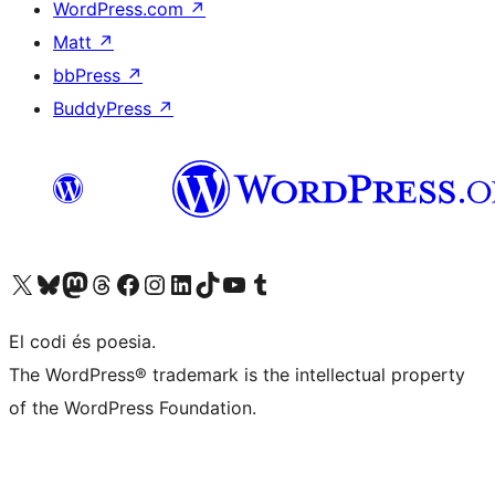
WordPress.com
↗
Matt
↗
bbPress
↗
BuddyPress
↗
Visiteu el nostre compte X (abans Twitter)
Visiteu el nostre compte de Bluesky
Visiteu el nostre compte al Mastodon
Visiteu el nostre compte de Threads
Visiteu la nostra pàgina al Facebook
Visiteu el nostre compte d'Instagram
Visiteu el nostre compte de LinkedIn
Visiteu el nostre compte de TikTok
Visiteu el nostre canal al YouTube
Visiteu el nostre compte de Tumblr
El codi és poesia.
The WordPress® trademark is the intellectual property
of the WordPress Foundation.