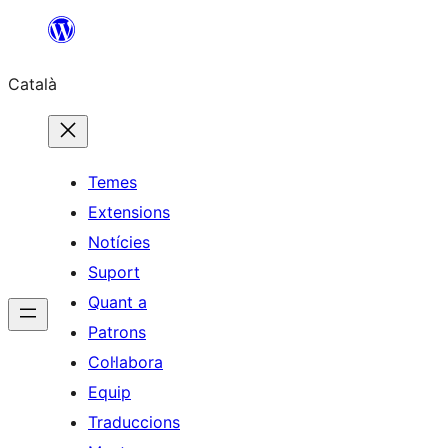
Vés
al
Català
contingut
Temes
Extensions
Notícies
Suport
Quant a
Patrons
Col·labora
Equip
Traduccions