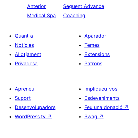
Anterior
Següent
Advance
Medical Spa
Coaching
Quant a
Aparador
Notícies
Temes
Allotjament
Extensions
Privadesa
Patrons
Apreneu
Impliqueu-vos
Suport
Esdeveniments
Desenvolupadors
Feu una donació
↗
WordPress.tv
↗
Swag
↗