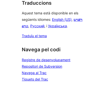
Traduccions
Aquest tema està disponible en els
següents idiomes:
English (US)
,
ພາສາ
ລາວ
,
Русский
, i
Українська
.
Traduïu el tema
Navega pel codi
Registre de desenvolupament
Repositori de Subversion
Navega al Trac
Tiquets del Trac