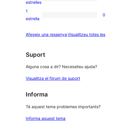
de
0
estrelles
3
valoracions
1
0
estrelles
de
0
estrella
2
valoracions
estrelles
de
ressenyes
Afegeix una ressenya
Visualitzeu totes les
1
estrelles
Suport
Alguna cosa a dir? Necessiteu ajuda?
Visualitza el fòrum de suport
Informa
Té aquest tema problemes importants?
Informa aquest tema