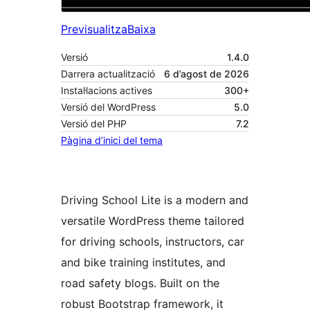
Previsualitza
Baixa
Versió
1.4.0
Darrera actualització
6 d’agost de 2026
Instal·lacions actives
300+
Versió del WordPress
5.0
Versió del PHP
7.2
Pàgina d’inici del tema
Driving School Lite is a modern and
versatile WordPress theme tailored
for driving schools, instructors, car
and bike training institutes, and
road safety blogs. Built on the
robust Bootstrap framework, it