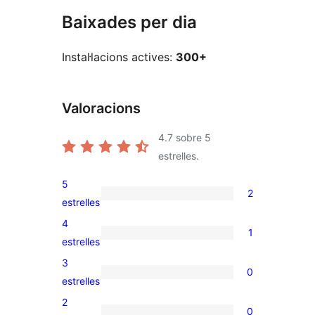
Baixades per dia
Instal·lacions actives:
300+
Valoracions
4.7
sobre 5
estrelles.
5
2
2
estrelles
valoracions
4
1
de
1
estrelles
5
valoració
3
0
estrelles
de
0
estrelles
4
valoracions
2
0
estrelles