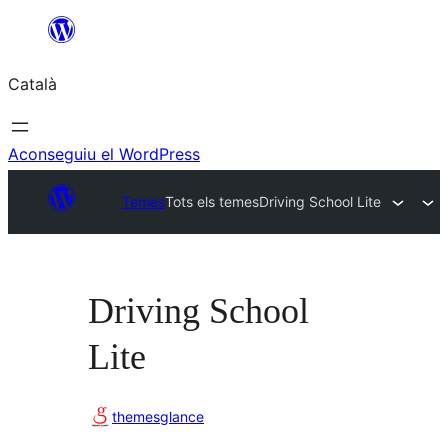
Vés
al
Català
contingut
Aconseguiu el WordPress
Temes
Tots els temes
Driving School Lite
Driving School
Lite
themesglance