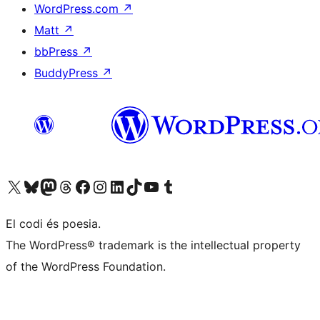
WordPress.com
↗
Matt
↗
bbPress
↗
BuddyPress
↗
Visiteu el nostre compte X (abans Twitter)
Visiteu el nostre compte de Bluesky
Visiteu el nostre compte al Mastodon
Visiteu el nostre compte de Threads
Visiteu la nostra pàgina al Facebook
Visiteu el nostre compte d'Instagram
Visiteu el nostre compte de LinkedIn
Visiteu el nostre compte de TikTok
Visiteu el nostre canal al YouTube
Visiteu el nostre compte de Tumblr
El codi és poesia.
The WordPress® trademark is the intellectual property
of the WordPress Foundation.