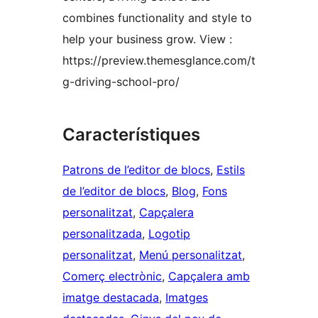
combines functionality and style to
help your business grow. View :
https://preview.themesglance.com/t
g-driving-school-pro/
Característiques
Patrons de l’editor de blocs
, 
Estils
de l’editor de blocs
, 
Blog
, 
Fons
personalitzat
, 
Capçalera
personalitzada
, 
Logotip
personalitzat
, 
Menú personalitzat
, 
Comerç electrònic
, 
Capçalera amb
imatge destacada
, 
Imatges