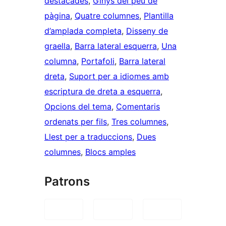
destacades
, 
Ginys del peu de
pàgina
, 
Quatre columnes
, 
Plantilla
d’amplada completa
, 
Disseny de
graella
, 
Barra lateral esquerra
, 
Una
columna
, 
Portafoli
, 
Barra lateral
dreta
, 
Suport per a idiomes amb
escriptura de dreta a esquerra
, 
Opcions del tema
, 
Comentaris
ordenats per fils
, 
Tres columnes
, 
Llest per a traduccions
, 
Dues
columnes
, 
Blocs amples
Patrons