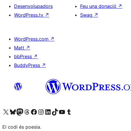
Desenvolupadors
Feu una donació
↗
WordPress.tv
↗
Swag
↗
WordPress.com
↗
Matt
↗
bbPress
↗
BuddyPress
↗
Visiteu el nostre compte X (abans Twitter)
Visiteu el nostre compte de Bluesky
Visiteu el nostre compte al Mastodon
Visiteu el nostre compte de Threads
Visiteu la nostra pàgina al Facebook
Visiteu el nostre compte d'Instagram
Visiteu el nostre compte de LinkedIn
Visiteu el nostre compte de TikTok
Visiteu el nostre canal al YouTube
Visiteu el nostre compte de Tumblr
El codi és poesia.