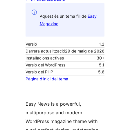
Aquest és un tema fill de
Easy
Magazine
.
Versió
1.2
Darrera actualització
29 de maig de 2026
Instal·lacions actives
30+
Versió del WordPress
5.1
Versió del PHP
5.6
Pàgina d’inici del tema
Easy News is a powerful,
multipurpose and modern
WordPress magazine theme with