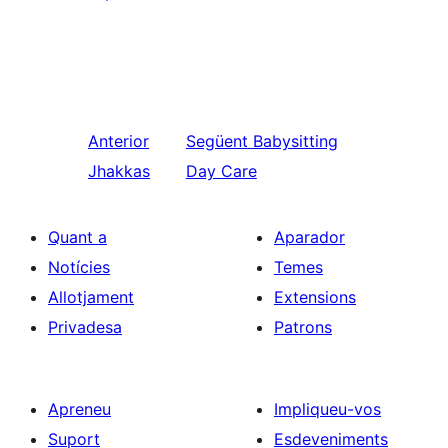
Anterior
Següent
Babysitting
Jhakkas
Day Care
Quant a
Aparador
Notícies
Temes
Allotjament
Extensions
Privadesa
Patrons
Apreneu
Impliqueu-vos
Suport
Esdeveniments