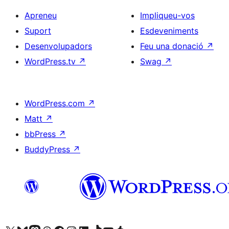
Apreneu
Impliqueu-vos
Suport
Esdeveniments
Desenvolupadors
Feu una donació
↗
WordPress.tv
↗
Swag
↗
WordPress.com
↗
Matt
↗
bbPress
↗
BuddyPress
↗