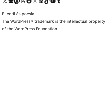
Visiteu el nostre compte X (abans Twitter)
Visiteu el nostre compte de Bluesky
Visiteu el nostre compte al Mastodon
Visiteu el nostre compte de Threads
Visiteu la nostra pàgina al Facebook
Visiteu el nostre compte d'Instagram
Visiteu el nostre compte de LinkedIn
Visiteu el nostre compte de TikTok
Visiteu el nostre canal al YouTube
Visiteu el nostre compte de Tumblr
El codi és poesia.
The WordPress® trademark is the intellectual property
of the WordPress Foundation.