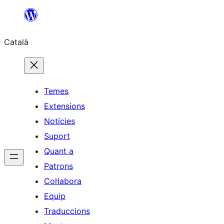
Vés
al
Català
contingut
Temes
Extensions
Notícies
Suport
Quant a
Patrons
Col·labora
Equip
Traduccions