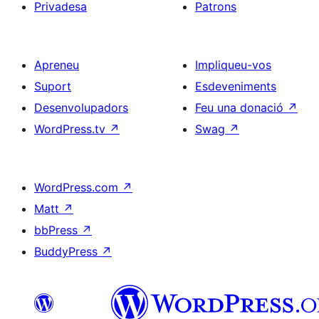
Privadesa
Patrons
Apreneu
Impliqueu-vos
Suport
Esdeveniments
Desenvolupadors
Feu una donació
↗
WordPress.tv
↗
Swag
↗
WordPress.com
↗
Matt
↗
bbPress
↗
BuddyPress
↗