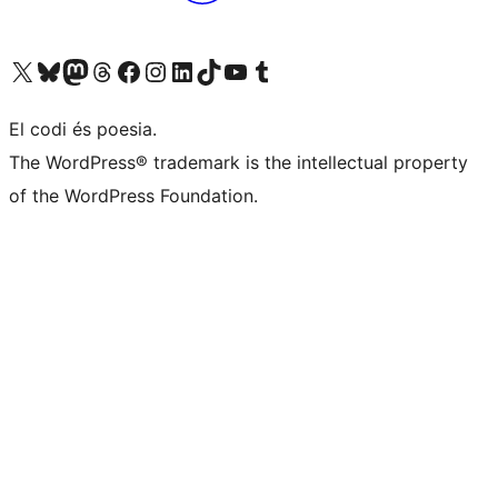
Visiteu el nostre compte X (abans Twitter)
Visiteu el nostre compte de Bluesky
Visiteu el nostre compte al Mastodon
Visiteu el nostre compte de Threads
Visiteu la nostra pàgina al Facebook
Visiteu el nostre compte d'Instagram
Visiteu el nostre compte de LinkedIn
Visiteu el nostre compte de TikTok
Visiteu el nostre canal al YouTube
Visiteu el nostre compte de Tumblr
El codi és poesia.
The WordPress® trademark is the intellectual property
of the WordPress Foundation.