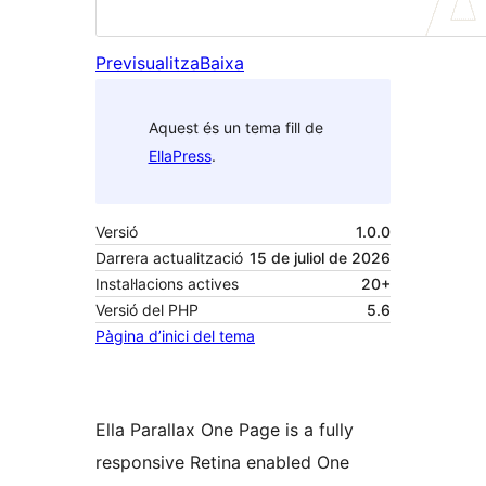
Previsualitza
Baixa
Aquest és un tema fill de
EllaPress
.
Versió
1.0.0
Darrera actualització
15 de juliol de 2026
Instal·lacions actives
20+
Versió del PHP
5.6
Pàgina d’inici del tema
Ella Parallax One Page is a fully
responsive Retina enabled One