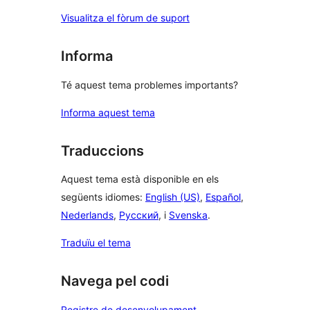
Visualitza el fòrum de suport
Informa
Té aquest tema problemes importants?
Informa aquest tema
Traduccions
Aquest tema està disponible en els
següents idiomes:
English (US)
,
Español
,
Nederlands
,
Русский
, i
Svenska
.
Traduïu el tema
Navega pel codi
Registre de desenvolupament