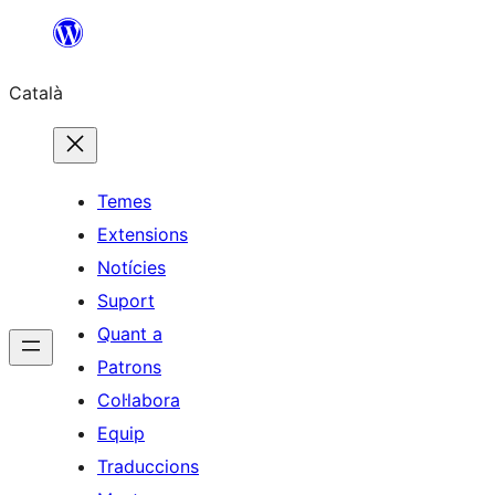
Vés
al
Català
contingut
Temes
Extensions
Notícies
Suport
Quant a
Patrons
Col·labora
Equip
Traduccions