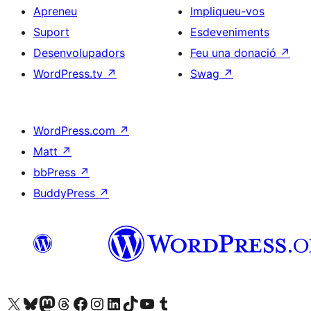
Apreneu
Impliqueu-vos
Suport
Esdeveniments
Desenvolupadors
Feu una donació
↗
WordPress.tv
↗
Swag
↗
WordPress.com
↗
Matt
↗
bbPress
↗
BuddyPress
↗
Visiteu el nostre compte X (abans Twitter)
Visiteu el nostre compte de Bluesky
Visiteu el nostre compte al Mastodon
Visiteu el nostre compte de Threads
Visiteu la nostra pàgina al Facebook
Visiteu el nostre compte d'Instagram
Visiteu el nostre compte de LinkedIn
Visiteu el nostre compte de TikTok
Visiteu el nostre canal al YouTube
Visiteu el nostre compte de Tumblr