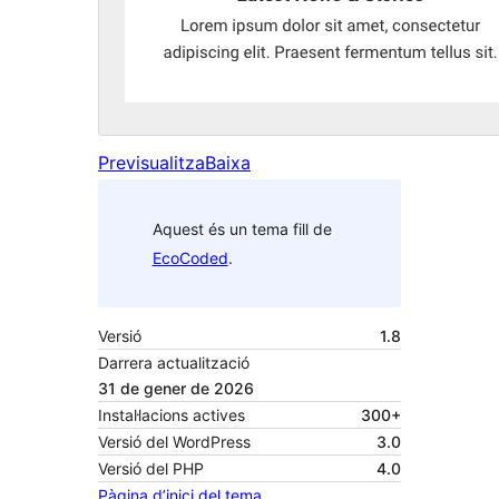
Previsualitza
Baixa
Aquest és un tema fill de
EcoCoded
.
Versió
1.8
Darrera actualització
31 de gener de 2026
Instal·lacions actives
300+
Versió del WordPress
3.0
Versió del PHP
4.0
Pàgina d’inici del tema