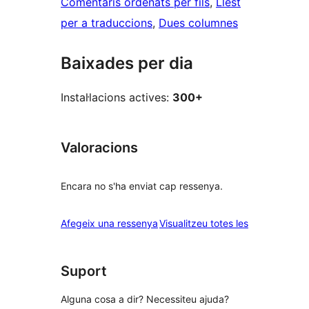
Comentaris ordenats per fils
, 
Llest
per a traduccions
, 
Dues columnes
Baixades per dia
Instal·lacions actives:
300+
Valoracions
Encara no s'ha enviat cap ressenya.
ressenyes
Afegeix una ressenya
Visualitzeu totes les
Suport
Alguna cosa a dir? Necessiteu ajuda?