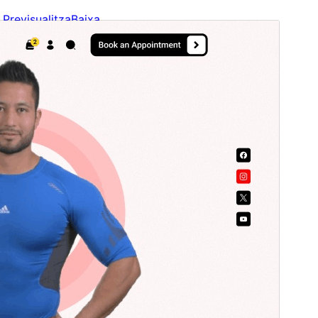
Previsualitza
Baixa
Versió
1.1.0
Darrera actualització
5 d’agost de 2026
Instal·lacions actives
20+
Versió del WordPress
5.9
Versió del PHP
7.2
Pàgina d’inici del tema