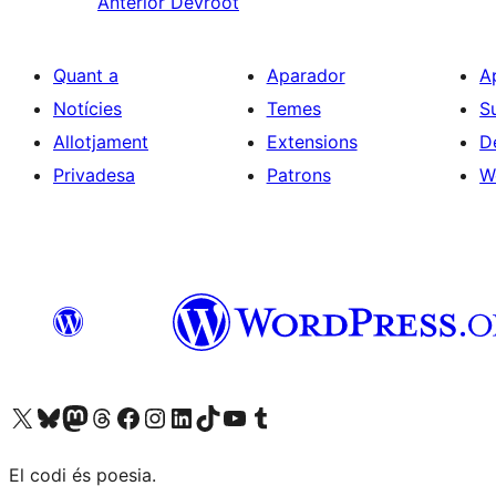
Anterior
Devroot
Quant a
Aparador
A
Notícies
Temes
S
Allotjament
Extensions
D
Privadesa
Patrons
W
Visiteu el nostre compte X (abans Twitter)
Visiteu el nostre compte de Bluesky
Visiteu el nostre compte al Mastodon
Visiteu el nostre compte de Threads
Visiteu la nostra pàgina al Facebook
Visiteu el nostre compte d'Instagram
Visiteu el nostre compte de LinkedIn
Visiteu el nostre compte de TikTok
Visiteu el nostre canal al YouTube
Visiteu el nostre compte de Tumblr
El codi és poesia.