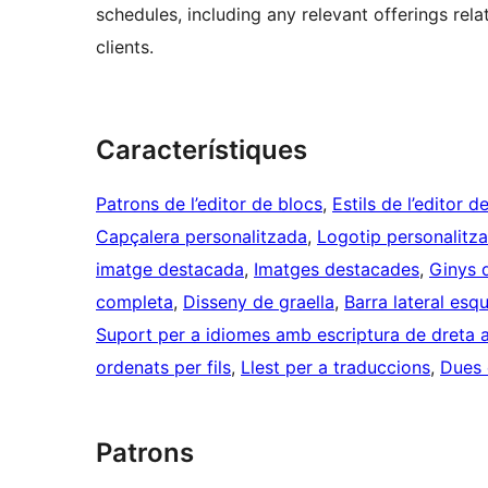
schedules, including any relevant offerings rela
clients.
Característiques
Patrons de l’editor de blocs
, 
Estils de l’editor d
Capçalera personalitzada
, 
Logotip personalitza
imatge destacada
, 
Imatges destacades
, 
Ginys 
completa
, 
Disseny de graella
, 
Barra lateral esq
Suport per a idiomes amb escriptura de dreta 
ordenats per fils
, 
Llest per a traduccions
, 
Dues
Patrons