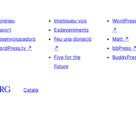
preneu
Impliqueu-vos
WordPres
uport
Esdeveniments
↗
esenvolupadors
Feu una donació
Matt
↗
ordPress.tv
↗
↗
bbPress
Five for the
BuddyPre
Future
Català