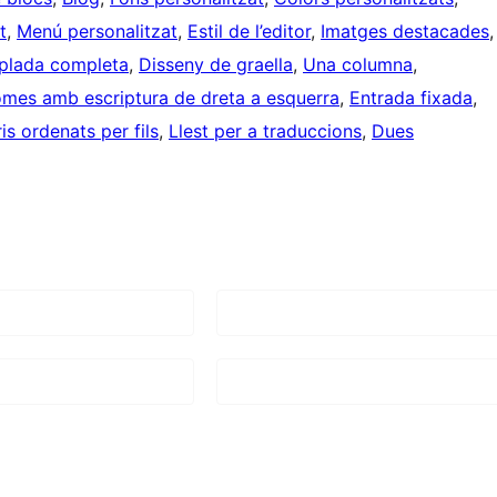
t
, 
Menú personalitzat
, 
Estil de l’editor
, 
Imatges destacades
,
mplada completa
, 
Disseny de graella
, 
Una columna
, 
omes amb escriptura de dreta a esquerra
, 
Entrada fixada
, 
s ordenats per fils
, 
Llest per a traduccions
, 
Dues