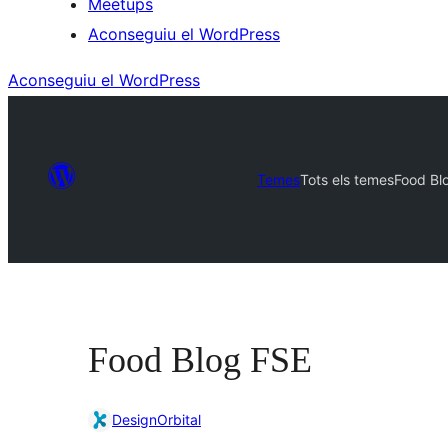
Meetups
Aconseguiu el WordPress
Aconseguiu el WordPress
Temes
Tots els temes
Food Bl
Food Blog FSE
DesignOrbital