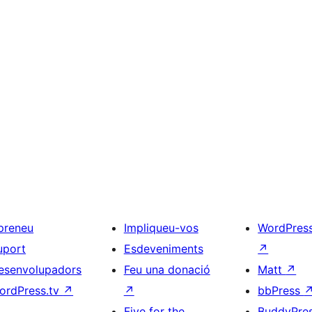
preneu
Impliqueu-vos
WordPres
uport
Esdeveniments
↗
esenvolupadors
Feu una donació
Matt
↗
ordPress.tv
↗
↗
bbPress
Five for the
BuddyPre