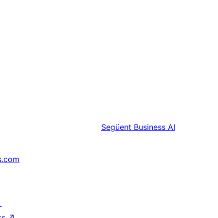
Següent
Business AI
s.com
↗
ss
↗