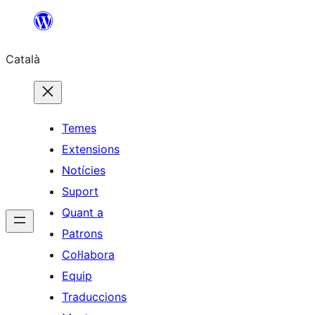
Vés
al
Català
contingut
Temes
Extensions
Notícies
Suport
Quant a
Patrons
Col·labora
Equip
Traduccions