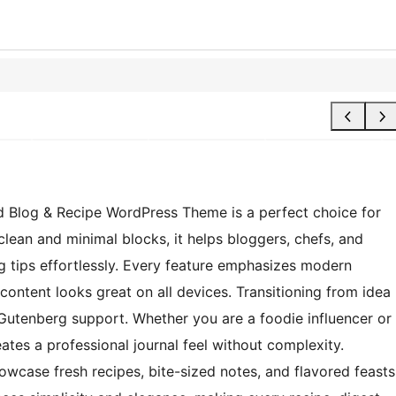
d Blog & Recipe WordPress Theme is a perfect choice for
lean and minimal blocks, it helps bloggers, chefs, and
ing tips effortlessly. Every feature emphasizes modern
ontent looks great on all devices. Transitioning from idea
d Gutenberg support. Whether you are a foodie influencer or
ates a professional journal feel without complexity.
wcase fresh recipes, bite-sized notes, and flavored feasts