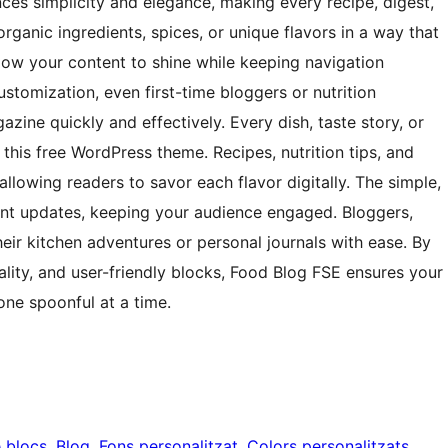
nces simplicity and elegance, making every recipe, digest,
organic ingredients, spices, or unique flavors in a way that
llow your content to shine while keeping navigation
customization, even first-time bloggers or nutrition
azine quickly and effectively. Every dish, taste story, or
n this free WordPress theme. Recipes, nutrition tips, and
llowing readers to savor each flavor digitally. The simple,
nt updates, keeping your audience engaged. Bloggers,
eir kitchen adventures or personal journals with ease. By
lity, and user-friendly blocks, Food Blog FSE ensures your
one spoonful at a time.
e blocs
, 
Blog
, 
Fons personalitzat
, 
Colors personalitzats
, 