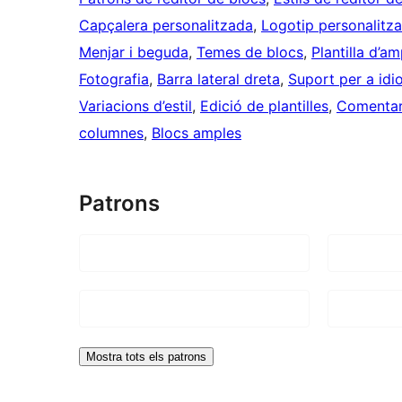
Capçalera personalitzada
, 
Logotip personalitza
Menjar i beguda
, 
Temes de blocs
, 
Plantilla d’a
Fotografia
, 
Barra lateral dreta
, 
Suport per a idi
Variacions d’estil
, 
Edició de plantilles
, 
Comentari
columnes
, 
Blocs amples
Patrons
Mostra tots els patrons