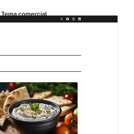
Tema comercial
Aquest tema és gratuït però ofereix actualitzacions o
suport comercial de pagament.
Visualitza el suport
Previsualitza
Baixa
Aquest és un tema fill de
Fresh Blog Lite
.
Versió
1.0.1
Darrera actualització
9 d’abril de 2026
Instal·lacions actives
300+
Versió del WordPress
6.7
Versió del PHP
7.2
Pàgina d’inici del tema