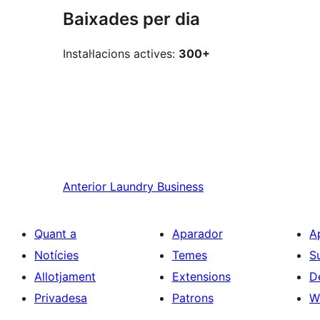
Baixades per dia
Instal·lacions actives:
300+
Anterior
Laundry Business
Quant a
Aparador
A
Notícies
Temes
S
Allotjament
Extensions
D
Privadesa
Patrons
W