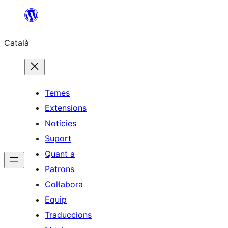
Vés
al
Català
contingut
Temes
Extensions
Notícies
Suport
Quant a
Patrons
Col·labora
Equip
Traduccions