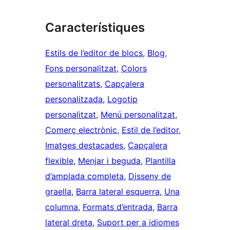
Característiques
Estils de l’editor de blocs
, 
Blog
, 
Fons personalitzat
, 
Colors
personalitzats
, 
Capçalera
personalitzada
, 
Logotip
personalitzat
, 
Menú personalitzat
, 
Comerç electrònic
, 
Estil de l’editor
, 
Imatges destacades
, 
Capçalera
flexible
, 
Menjar i beguda
, 
Plantilla
d’amplada completa
, 
Disseny de
graella
, 
Barra lateral esquerra
, 
Una
columna
, 
Formats d’entrada
, 
Barra
lateral dreta
, 
Suport per a idiomes