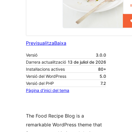
Previsualitza
Baixa
Versió
3.0.0
Darrera actualització
13 de juliol de 2026
Instal·lacions actives
80+
Versió del WordPress
5.0
Versió del PHP
7.2
Pàgina d’inici del tema
The Food Recipe Blog is a
remarkable WordPress theme that