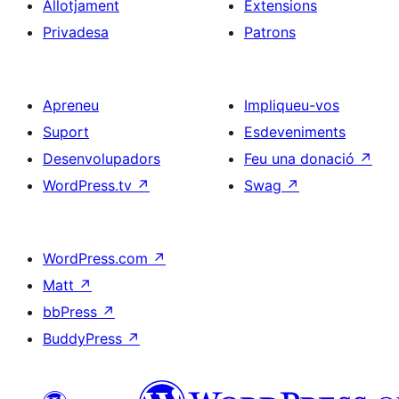
Allotjament
Extensions
Privadesa
Patrons
Apreneu
Impliqueu-vos
Suport
Esdeveniments
Desenvolupadors
Feu una donació
↗
WordPress.tv
↗
Swag
↗
WordPress.com
↗
Matt
↗
bbPress
↗
BuddyPress
↗