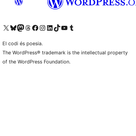
Visiteu el nostre compte X (abans Twitter)
Visiteu el nostre compte de Bluesky
Visiteu el nostre compte al Mastodon
Visiteu el nostre compte de Threads
Visiteu la nostra pàgina al Facebook
Visiteu el nostre compte d'Instagram
Visiteu el nostre compte de LinkedIn
Visiteu el nostre compte de TikTok
Visiteu el nostre canal al YouTube
Visiteu el nostre compte de Tumblr
El codi és poesia.
The WordPress® trademark is the intellectual property
of the WordPress Foundation.