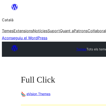
Vés
al
Català
contingut
Temes
Extensions
Notícies
Suport
Quant a
Patrons
Col·labora
Aconseguiu el WordPress
Temes
Tots els tem
Full Click
eVision Themes