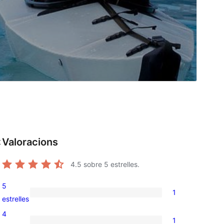
Valoracions
t
4.5
sobre 5 estrelles.
5
1
1
estrelles
valoració
4
1
de