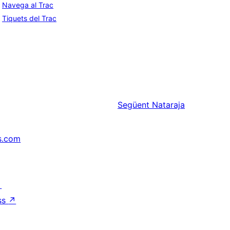
Navega al Trac
Tiquets del Trac
Següent
Nataraja
s.com
↗
ss
↗