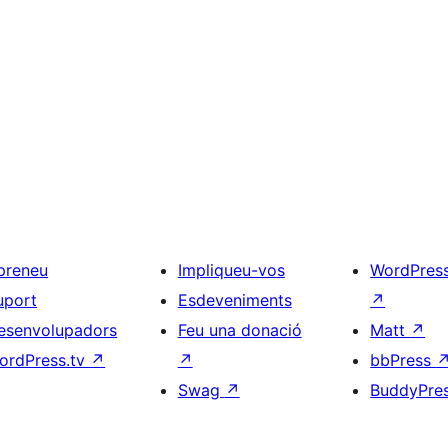
preneu
Impliqueu-vos
WordPres
uport
Esdeveniments
↗
esenvolupadors
Feu una donació
Matt
↗
ordPress.tv
↗
↗
bbPress
Swag
↗
BuddyPre