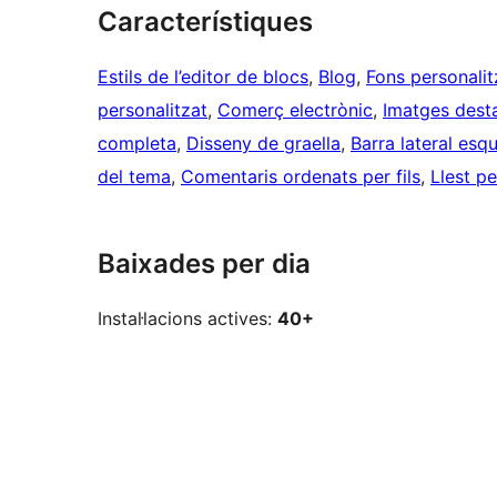
Característiques
Estils de l’editor de blocs
, 
Blog
, 
Fons personalit
personalitzat
, 
Comerç electrònic
, 
Imatges dest
completa
, 
Disseny de graella
, 
Barra lateral esq
del tema
, 
Comentaris ordenats per fils
, 
Llest p
Baixades per dia
Instal·lacions actives:
40+