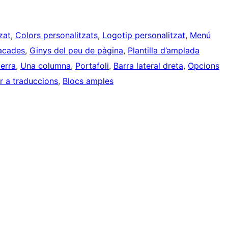
zat
, 
Colors personalitzats
, 
Logotip personalitzat
, 
Menú
acades
, 
Ginys del peu de pàgina
, 
Plantilla d’amplada
uerra
, 
Una columna
, 
Portafoli
, 
Barra lateral dreta
, 
Opcions
er a traduccions
, 
Blocs amples