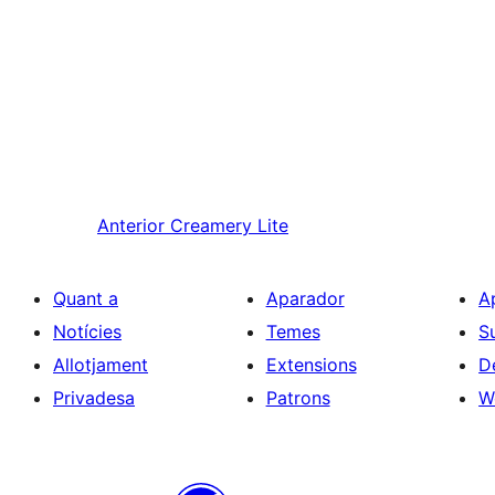
Anterior
Creamery Lite
Quant a
Aparador
A
Notícies
Temes
S
Allotjament
Extensions
D
Privadesa
Patrons
W