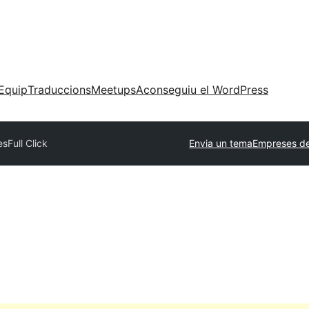
Equip
Traduccions
Meetups
Aconseguiu el WordPress
es
Full Click
Envia un tema
Empreses de