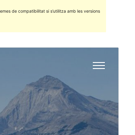
emes de compatibilitat si s’utilitza amb les versions
Previsualitza
Baixa
Aquest és un tema fill de
Business Click
.
Versió
1.0.2
Darrera actualització
27 de gener de 2020
Instal·lacions actives
40+
Versió del WordPress
4.5
Pàgina d’inici del tema