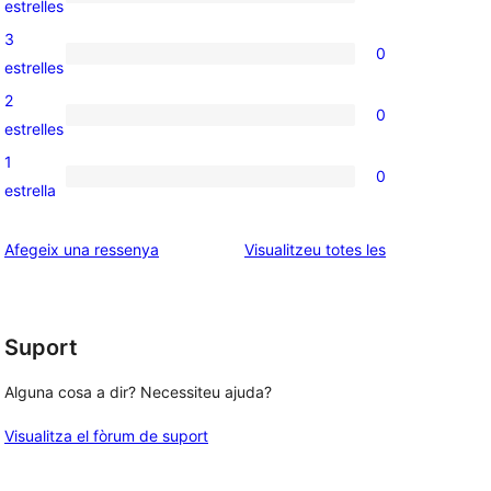
1
estrelles
5
valoració
3
0
estrelles
de
0
estrelles
4
valoracions
2
0
estrelles
de
0
estrelles
3
valoracions
1
0
estrelles
de
0
estrella
2
valoracions
estrelles
de
ressenyes
Afegeix una ressenya
Visualitzeu totes les
1
estrelles
Suport
Alguna cosa a dir? Necessiteu ajuda?
Visualitza el fòrum de suport