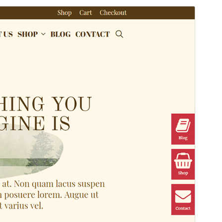
Tema comercial
Aquest tema és gratuït però ofereix actualitzacions o
suport comercial de pagament.
Previsualitza
Baixa
Versió
1.4.0
Darrera actualització
28 d’abril de 2026
Instal·lacions actives
30+
Versió del PHP
7.0
Pàgina d’inici del tema