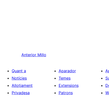
Anterior
Millo
Quant a
Aparador
A
Notícies
Temes
S
Allotjament
Extensions
D
Privadesa
Patrons
W