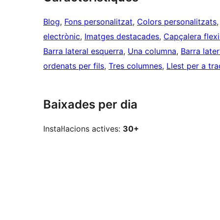
Blog
, 
Fons personalitzat
, 
Colors personalitzats
,
electrònic
, 
Imatges destacades
, 
Capçalera flexi
Barra lateral esquerra
, 
Una columna
, 
Barra later
ordenats per fils
, 
Tres columnes
, 
Llest per a tr
Baixades per dia
Instal·lacions actives:
30+