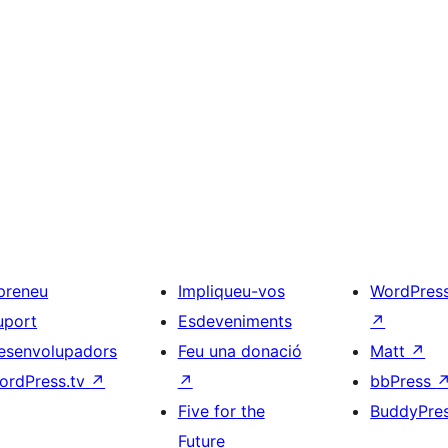
preneu
Impliqueu-vos
WordPres
uport
Esdeveniments
↗
esenvolupadors
Feu una donació
Matt
↗
ordPress.tv
↗
↗
bbPress
Five for the
BuddyPre
Future