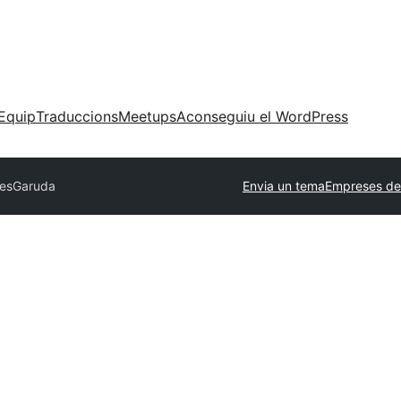
Equip
Traduccions
Meetups
Aconseguiu el WordPress
mes
Garuda
Envia un tema
Empreses de