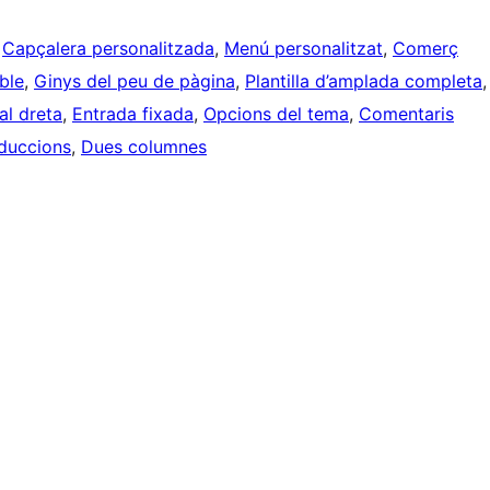
 
Capçalera personalitzada
, 
Menú personalitzat
, 
Comerç
ble
, 
Ginys del peu de pàgina
, 
Plantilla d’amplada completa
,
al dreta
, 
Entrada fixada
, 
Opcions del tema
, 
Comentaris
aduccions
, 
Dues columnes