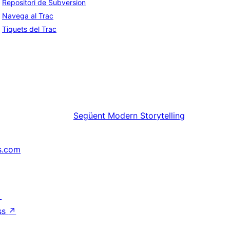
Repositori de Subversion
Navega al Trac
Tiquets del Trac
Següent
Modern Storytelling
s.com
↗
ss
↗