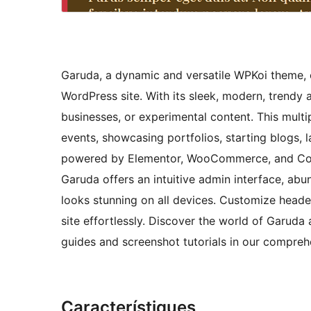
Garuda, a dynamic and versatile WPKoi theme, o
WordPress site. With its sleek, modern, trendy 
businesses, or experimental content. This mult
events, showcasing portfolios, starting blogs
powered by Elementor, WooCommerce, and Conta
Garuda offers an intuitive admin interface, ab
looks stunning on all devices. Customize heade
site effortlessly. Discover the world of Garuda 
guides and screenshot tutorials in our compre
Característiques