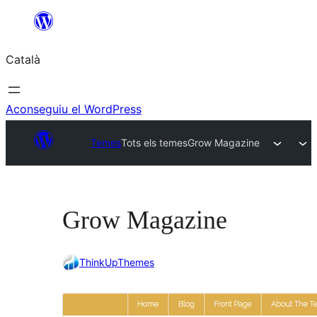
Vés
al
Català
contingut
Aconseguiu el WordPress
Temes
Tots els temes
Grow Magazine
Grow Magazine
ThinkUpThemes