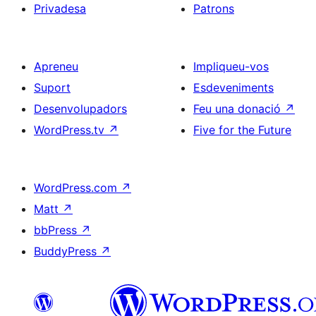
Privadesa
Patrons
Apreneu
Impliqueu-vos
Suport
Esdeveniments
Desenvolupadors
Feu una donació
↗
WordPress.tv
↗
Five for the Future
WordPress.com
↗
Matt
↗
bbPress
↗
BuddyPress
↗