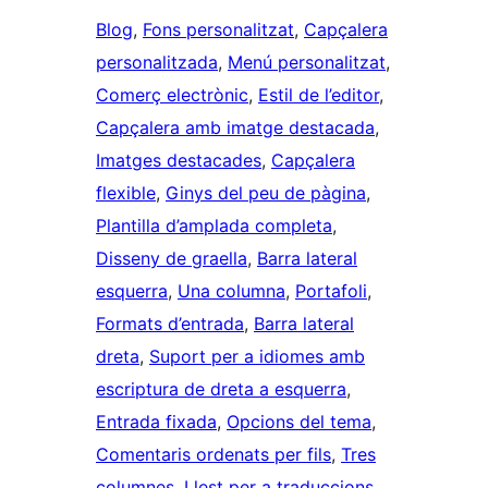
Blog
, 
Fons personalitzat
, 
Capçalera
personalitzada
, 
Menú personalitzat
, 
Comerç electrònic
, 
Estil de l’editor
, 
Capçalera amb imatge destacada
, 
Imatges destacades
, 
Capçalera
flexible
, 
Ginys del peu de pàgina
, 
Plantilla d’amplada completa
, 
Disseny de graella
, 
Barra lateral
esquerra
, 
Una columna
, 
Portafoli
, 
Formats d’entrada
, 
Barra lateral
dreta
, 
Suport per a idiomes amb
escriptura de dreta a esquerra
, 
Entrada fixada
, 
Opcions del tema
, 
Comentaris ordenats per fils
, 
Tres
columnes
, 
Llest per a traduccions
, 