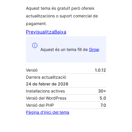
Aquest tema és gratuït però ofereix
actualitzacions o suport comercial de
pagament.
Previsualitza
Baixa
Aquest és un tema fill de
Grow
.
Versió
1.0.12
Darrera actualització
24 de febrer de 2026
Instal·lacions actives
30+
Versió del WordPress
5.0
Versió del PHP
7.0
Pàgina d’inici del tema