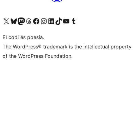
Visiteu el nostre compte X (abans Twitter)
Visiteu el nostre compte de Bluesky
Visiteu el nostre compte al Mastodon
Visiteu el nostre compte de Threads
Visiteu la nostra pàgina al Facebook
Visiteu el nostre compte d'Instagram
Visiteu el nostre compte de LinkedIn
Visiteu el nostre compte de TikTok
Visiteu el nostre canal al YouTube
Visiteu el nostre compte de Tumblr
El codi és poesia.
The WordPress® trademark is the intellectual property
of the WordPress Foundation.