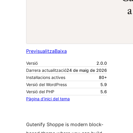
Previsualitza
Baixa
Versió
2.0.0
Darrera actualització
24 de maig de 2026
Instal·lacions actives
80+
Versió del WordPress
5.9
Versió del PHP
5.6
Pàgina d’inici del tema
Gutenify Shoppe is modern block-