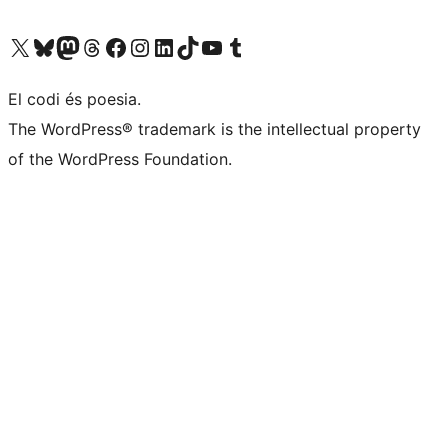
Visiteu el nostre compte X (abans Twitter)
Visiteu el nostre compte de Bluesky
Visiteu el nostre compte al Mastodon
Visiteu el nostre compte de Threads
Visiteu la nostra pàgina al Facebook
Visiteu el nostre compte d'Instagram
Visiteu el nostre compte de LinkedIn
Visiteu el nostre compte de TikTok
Visiteu el nostre canal al YouTube
Visiteu el nostre compte de Tumblr
El codi és poesia.
The WordPress® trademark is the intellectual property
of the WordPress Foundation.