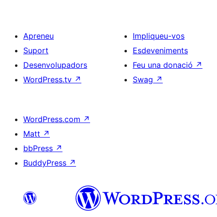
Apreneu
Impliqueu-vos
Suport
Esdeveniments
Desenvolupadors
Feu una donació
↗
WordPress.tv
↗
Swag
↗
WordPress.com
↗
Matt
↗
bbPress
↗
BuddyPress
↗