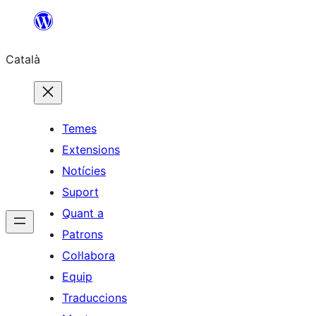
Vés
al
Català
contingut
Temes
Extensions
Notícies
Suport
Quant a
Patrons
Col·labora
Equip
Traduccions