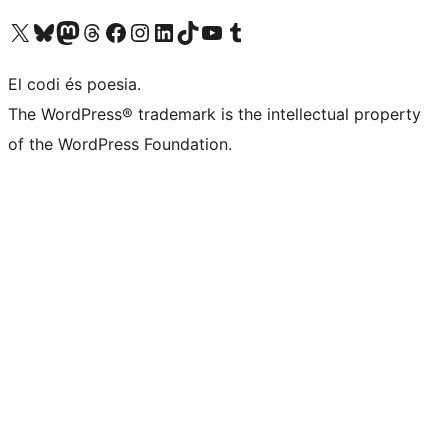
Visiteu el nostre compte X (abans Twitter)
Visiteu el nostre compte de Bluesky
Visiteu el nostre compte al Mastodon
Visiteu el nostre compte de Threads
Visiteu la nostra pàgina al Facebook
Visiteu el nostre compte d'Instagram
Visiteu el nostre compte de LinkedIn
Visiteu el nostre compte de TikTok
Visiteu el nostre canal al YouTube
Visiteu el nostre compte de Tumblr
El codi és poesia.
The WordPress® trademark is the intellectual property
of the WordPress Foundation.