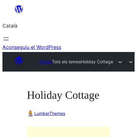
Vés
al
Català
contingut
Aconseguiu el WordPress
Temes
Tots els temes
Holiday Cottage
Holiday Cottage
LumberThemes