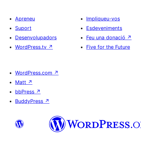
Apreneu
Impliqueu-vos
Suport
Esdeveniments
Desenvolupadors
Feu una donació
↗
WordPress.tv
↗
Five for the Future
WordPress.com
↗
Matt
↗
bbPress
↗
BuddyPress
↗