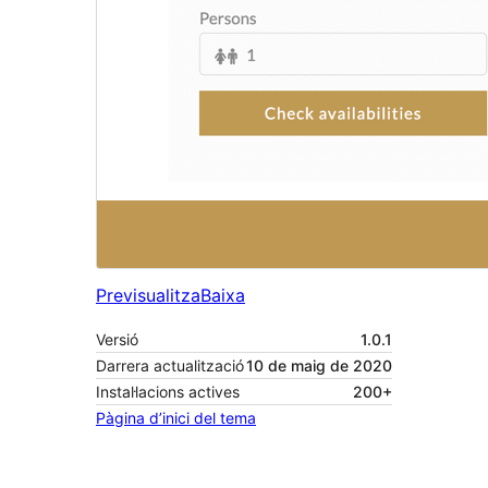
Previsualitza
Baixa
Versió
1.0.1
Darrera actualització
10 de maig de 2020
Instal·lacions actives
200+
Pàgina d’inici del tema